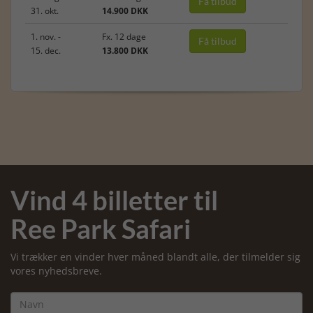
Få tilbud
31. okt.
14.900 DKK
1. nov. -
Fx. 12 dage
Få tilbud
15. dec.
13.800 DKK
Vind 4 billetter til
Ree Park Safari
Vi trækker en vinder hver måned blandt alle, der tilmelder sig
vores nyhedsbreve.