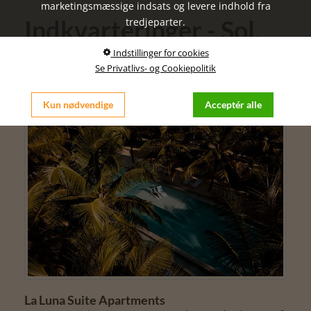
marketingsmæssige indsats og levere indhold fra
Indkvarteringer - Sol,
tredjeparter.
strand og vand -
Indstillinger for cookies
Se Privatlivs- og Cookiepolitik
fortryllende Zanzibar
Kun nødvendige
Acceptér alle
La Luna Suite Apartments