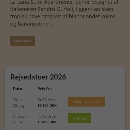
La Luna Suite Apartments, der er designet af
italieneren Sandro Gurioli, ligger i en skøn
tropisk have omgivet af blandt andet kokos-
og bananpalmer...
Læs mere
Rejsedatoer 2026
Dato
Pris fra
16. jul. -
Fx. 12 dage
Forhør nærmere
20. aug.
16.900 DKK
21. aug. -
Fx. 12 dage
Få tilbud
31. okt.
13.400 DKK