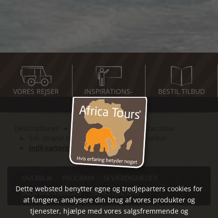
VORES REJSER
INSPIRATIONS-
BESTIL TILBUD
MØDER
Destinationer
Det Indiske Ocean
Zanzibar
Sol, strand og vand - fortryllende Zanzibar
Indkvarteringer
OVERBLIK
PROGRAM
SEVÆRDIGHEDER
Dette websted benytter egne og tredjeparters cookies for
INDKVARTERINGER
PRAKTISKE RÅD
at fungere, analysere din brug af vores produkter og
tjenester, hjælpe med vores salgsfremmende og