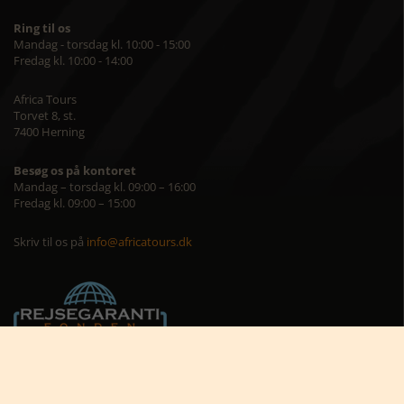
Ring til os
Mandag - torsdag kl. 10:00 - 15:00
Fredag kl. 10:00 - 14:00
Africa Tours
Torvet 8, st.
7400 Herning
Besøg os på kontoret
Mandag – torsdag kl. 09:00 – 16:00
Fredag kl. 09:00 – 15:00
Skriv til os på
info@africatours.dk
CVR: 29194602