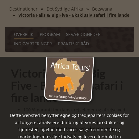
Destinationer
Det Sydlige Afrika
Botswana
Victoria Falls & Big Five - Eksklusiv safari i fire lande
OVERBLIK
PROGRAM
SEVÆRDIGHEDER
INDKVARTERINGER
PRAKTISKE RÅD
Victoria Falls & Big
Five - Eksklusiv safari i
fire lande
100 % garanti for dansk rejseleder og afrejse ved
Dette websted benytter egne og tredjeparters cookies for
minimum 6 deltagere
Flyrejse fra Danmark til Victoria Falls t/r
at fungere, analysere din brug af vores produkter og
Kort og komfortabel transport på gode veje
tjenester, hjælpe med vores salgsfremmende og
mellem alle destinationer
marketingsmæssige indsats og levere indhold fra