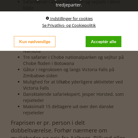
Safarikørsel i åbne safaribiler og sejlads i åbne
tredjeparter.
både
Fine muligheder for at se mange af Afrikas
Indstillinger for cookies
berømte dyr
Se Privatlivs- og Cookiepolitik
Gåtur til Victoria Falls og sejltur på Zambezi floden
på Zambia-siden
Safari i Mosi-oa-Tunya nationalparken i Zambia
Kun nødvendige
Acceptér alle
Gåtur ved og to sejlture på Zambezi floden i
Namibia
Tre safarier i Chobe nationalparken og sejltur på
Chobe floden i Botswana
Gåtur i regnskoven og langs Victoria Falls på
Zimbabwe-siden
Mulighed for at tilkøbe yderligere aktiviteter ved
Victoria Falls
Dansktalende safariekspert, Jesper Horsted, som
rejseleder
Maksimalt 15 deltagere ud over den danske
rejseleder
Fraprisen er pr. person i delt
dobbeltværelse. Forhør nærmere om
muligheder og pris fra Aalborg, Billund eller