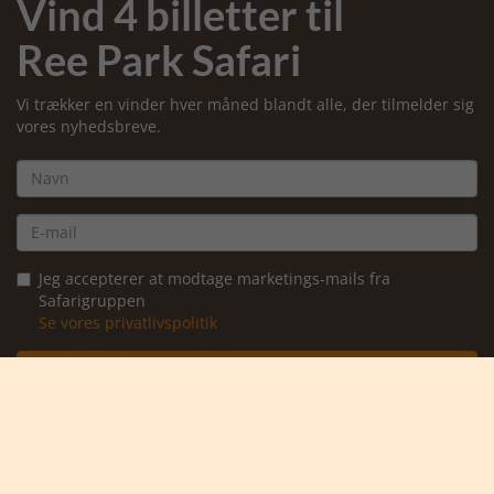
Vind 4 billetter til
Ree Park Safari
Vi trækker en vinder hver måned blandt alle, der tilmelder sig
vores nyhedsbreve.
Jeg accepterer at modtage marketings-mails fra
Safarigruppen
Se vores privatlivspolitik
Ja tak, tilmeld mig
