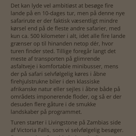
Det kan lyde vel ambitiøst at besøge fire
lande på en 10-dages tur, men på denne nye
safarirute er der faktisk væsentligt mindre
kørsel end på de fleste andre safarier, med
kun ca. 500 kilometer i alt, idet alle fire lande
grænser op til hinanden netop dér, hvor
turen finder sted. Tillige foregår langt det
meste af transporten på glimrende
asfaltveje i komfortable minibusser, mens
der på safari selvfølgelig køres i åbne
firehjulstrukne biler i den klassiske
afrikanske natur eller sejles i åbne både på
områdets imponerende floder, og så er der
desuden flere gåture i de smukke
landskaber på programmet.
Turen starter i Livingstone på Zambias side
af Victoria Falls, som vi selvfølgelig besøger.