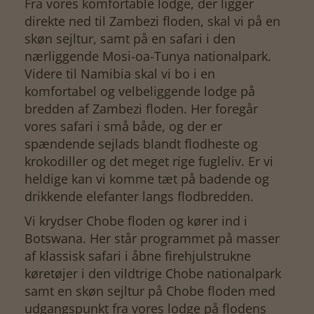
Fra vores komfortable lodge, der ligger
direkte ned til Zambezi floden, skal vi på en
skøn sejltur, samt på en safari i den
nærliggende Mosi-oa-Tunya nationalpark.
Videre til Namibia skal vi bo i en
komfortabel og velbeliggende lodge på
bredden af Zambezi floden. Her foregår
vores safari i små både, og der er
spændende sejlads blandt flodheste og
krokodiller og det meget rige fugleliv. Er vi
heldige kan vi komme tæt på badende og
drikkende elefanter langs flodbredden.
Vi krydser Chobe floden og kører ind i
Botswana. Her står programmet på masser
af klassisk safari i åbne firehjulstrukne
køretøjer i den vildtrige Chobe nationalpark
samt en skøn sejltur på Chobe floden med
udgangspunkt fra vores lodge på flodens