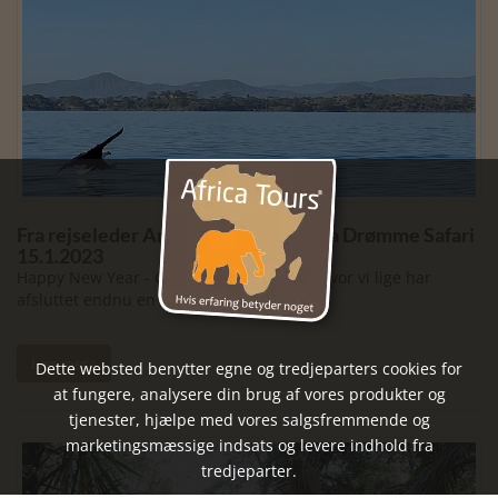
Fra rejseleder Anne Mason på Kenya Drømme Safari
15.1.2023
Happy New Year - Godt Nytår fra Kenya, hvor vi lige har
afsluttet endnu en dejlig Drømme Safari.
Læs mere
Dette websted benytter egne og tredjeparters cookies for
at fungere, analysere din brug af vores produkter og
tjenester, hjælpe med vores salgsfremmende og
marketingsmæssige indsats og levere indhold fra
tredjeparter.