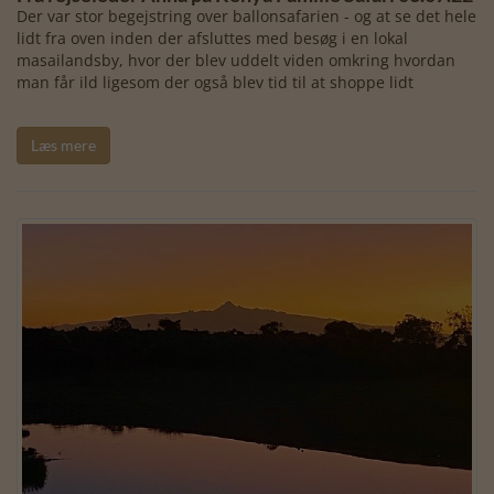
Der var stor begejstring over ballonsafarien - og at se det hele
lidt fra oven inden der afsluttes med besøg i en lokal
masailandsby, hvor der blev uddelt viden omkring hvordan
man får ild ligesom der også blev tid til at shoppe lidt
Læs mere