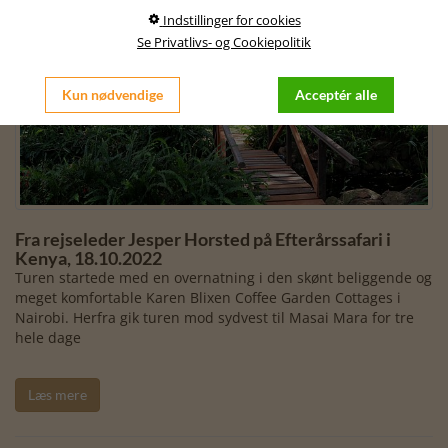
Indstillinger for cookies
Se Privatlivs- og Cookiepolitik
Kun nødvendige
Acceptér alle
Fra rejseleder Jesper Horsted på Efterårssafari i
Kenya, 18.10.2022
Turen startede med en overnatning i den skønt beliggende og
meget komfortable Karen Blixen Coffee Garden Cottages i
Nairobi. Herfra gik turen mod sydvest til Masai Mara for tre
hele dage
Læs mere