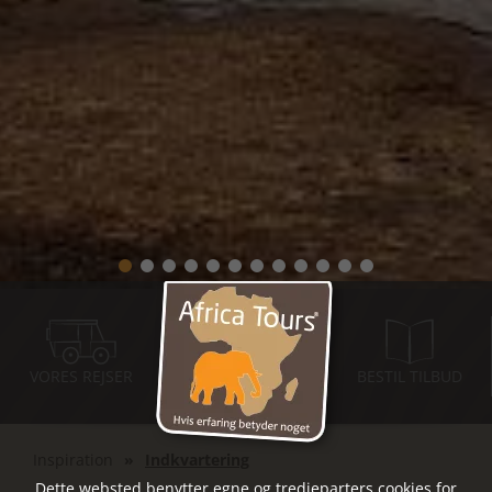
VORES REJSER
INSPIRATIONS-
BESTIL TILBUD
MØDER
Inspiration
Indkvartering
Dette websted benytter egne og tredjeparters cookies for