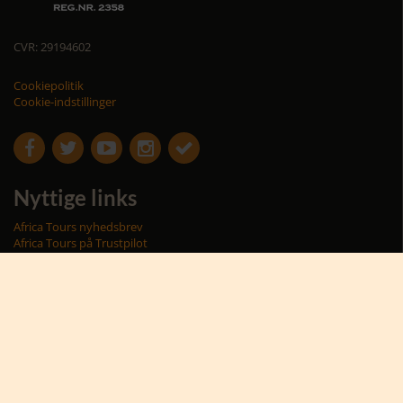
CVR: 29194602
Cookiepolitik
Cookie-indstillinger





Nyttige links
Africa Tours nyhedsbrev
Africa Tours på Trustpilot
Afrikas dyreliv
Afrikas rejseblog
Bestil rejsetilbud
Giv et rejsegavekort til Afrika
Hvorfor rejse til Afrika?
Hvornår skal jeg rejse?
Karen Blixen Camp
Praktiske informationer
Privallivspolitik