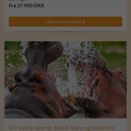
Fra 27.900 DKK
Læs mere om rejsen

Rift Valley søerne, Masai Mara og badeferie