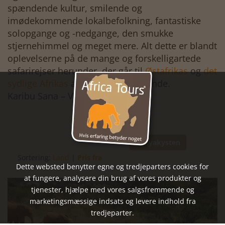
spændende kultur, smilende og
imødekommende lokalbefolkning, fantastiske
solopgange og -nedgange, den smukke
stjernehimmel og meget mere. Alt dette er blandt
oplevelserne på de mange og forskelligartede
safarirejser herunder, der går til
Østafrikas
og
det
sydlige Afrikas
allerbedste safarilande.
Karibu Sana – Velkommen.
Kenyakysten
Sortering:
Land
|
Pris fra
Dette websted benytter egne og tredjeparters cookies for
at fungere, analysere din brug af vores produkter og
tjenester, hjælpe med vores salgsfremmende og
marketingsmæssige indsats og levere indhold fra
tredjeparter.