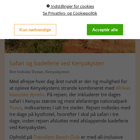
Indstillinger for cookies
Se Privatlivs- og Cookiepolitik
Kun nødvendige
Acceptér alle
Safari og badeferie ved Kenyakysten
Det Indiske Ocean, Kenyakysten
Med afrejse hver dag året rundt er der rig mulighed for
at opleve Kenyakystens strande kombineret med
Afrikas
klassiske dyreliv
. På rejsen, der inkluderer tre dages
safari i Kenyas største og mest elefantrige nationalpark
Tsavo
, indkvarteres I ialt tre steder. Rejsen indledes med
tre dage på kysthotel, hvorefter I skal på safari i tre
dage, inden rejsen afsluttes med afslappende badeferie
ved Kenyakysten.
Ophold på
Travellers Beach Club
er med all-inclusive