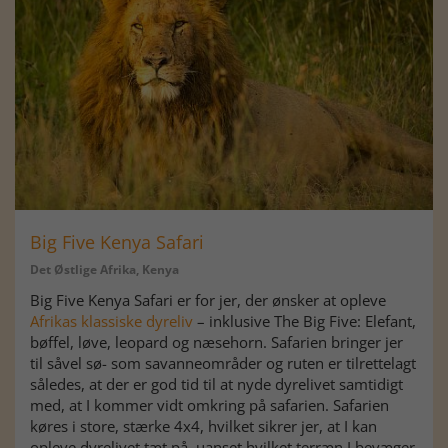
Big Five Kenya Safari
Det Østlige Afrika, Kenya
Big Five Kenya Safari er for jer, der ønsker at opleve
Afrikas klassiske dyreliv
– inklusive The Big Five: Elefant,
bøffel, løve, leopard og næsehorn. Safarien bringer jer
til såvel sø- som savanneområder og ruten er tilrettelagt
således, at der er god tid til at nyde dyrelivet samtidigt
med, at I kommer vidt omkring på safarien. Safarien
køres i store, stærke 4x4, hvilket sikrer jer, at I kan
opleve dyrelivet tæt på, uanset hvilket terræn I bevæger