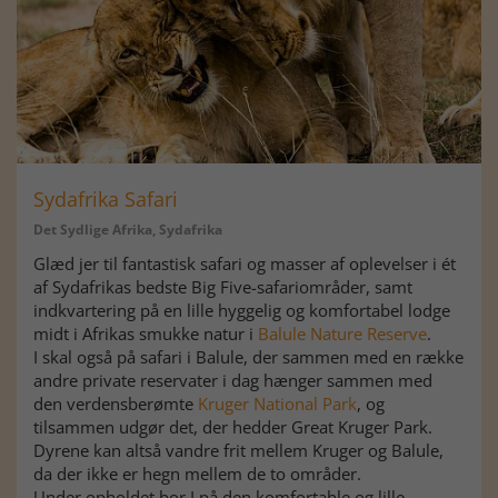
Sydafrika Safari
Det Sydlige Afrika, Sydafrika
Glæd jer til fantastisk safari og masser af oplevelser i ét
af Sydafrikas bedste Big Five-safariområder, samt
indkvartering på en lille hyggelig og komfortabel lodge
midt i Afrikas smukke natur i
Balule Nature Reserve
.
I skal også på safari i Balule, der sammen med en række
andre private reservater i dag hænger sammen med
den verdensberømte
Kruger National Park
, og
tilsammen udgør det, der hedder Great Kruger Park.
Dyrene kan altså vandre frit mellem Kruger og Balule,
da der ikke er hegn mellem de to områder.
Under opholdet bor I på den komfortable og lille,