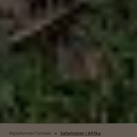
Rejseformer/Temaer
Safarirejser i Afrika