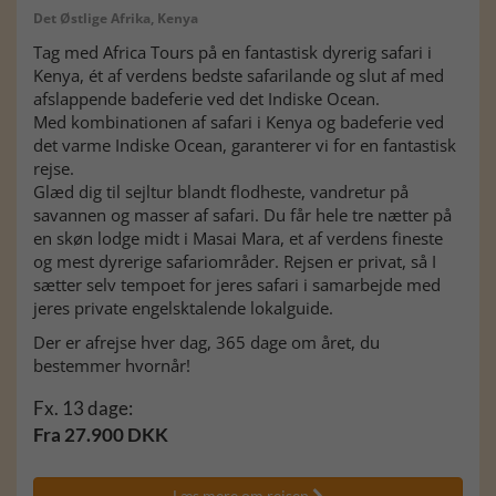
Det Østlige Afrika, Kenya
Tag med Africa Tours på en fantastisk dyrerig safari i
Kenya, ét af verdens bedste safarilande og slut af med
afslappende badeferie ved det Indiske Ocean.
Med kombinationen af safari i Kenya og badeferie ved
det varme Indiske Ocean, garanterer vi for en fantastisk
rejse.
Glæd dig til sejltur blandt flodheste, vandretur på
savannen og masser af safari. Du får hele tre nætter på
en skøn lodge midt i Masai Mara, et af verdens fineste
og mest dyrerige safariområder. Rejsen er privat, så I
sætter selv tempoet for jeres safari i samarbejde med
jeres private engelsktalende lokalguide.
Der er afrejse hver dag, 365 dage om året, du
bestemmer hvornår!
Fx. 13 dage:
Fra 27.900 DKK
Læs mere om rejsen
