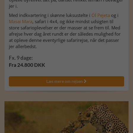
jer i.
Med indkvartering i skønne luksustelte i
Ol Pejeta
og i
Masai Mara
, safari i 4x4, og ikke mindst udsigten til
store safarioplevelser er der masser at se frem til. Med
afrejse hver dag året rundt er der således mulighed for
at opleve denne eventyrlige safarirejse, når det passer
jer allerbedst.
Fx. 9 dage:
Fra 24.800 DKK
Læs mere om rejsen
