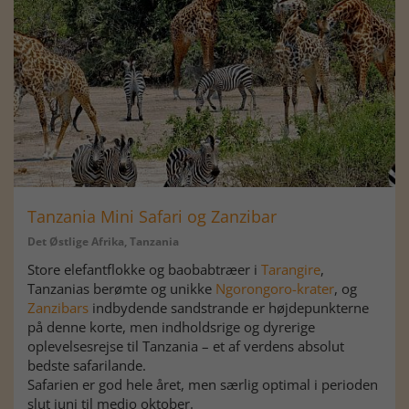
Tanzania Mini Safari og Zanzibar
Det Østlige Afrika, Tanzania
Store elefantflokke og baobabtræer i
Tarangire
,
Tanzanias berømte og unikke
Ngorongoro-krater
, og
Zanzibars
indbydende sandstrande er højdepunkterne
på denne korte, men indholdsrige og dyrerige
oplevelsesrejse til Tanzania – et af verdens absolut
bedste safarilande.
Safarien er god hele året, men særlig optimal i perioden
slut juni til medio oktober.