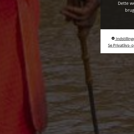
Dette we
brug
Indstilling
Se Privatlivs- 