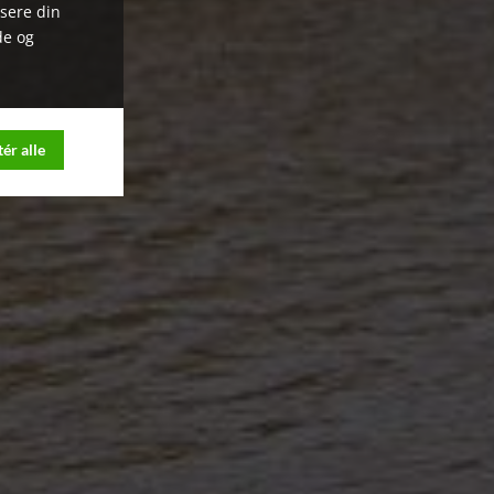
ysere din
de og
ér alle