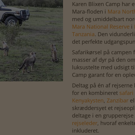
Karen Blixen Camp har en
Mara-floden i
Mara Nort
med og umiddelbart nor
Mara National Reserve
i
Tanzania
. Den vidunderl
det perfekte udgangspunk
Safarikørsel på campen fo
masser af dyr på den om
luksustelte med udsigt til
Camp garant for en oplev
Deltag på én af rejserne
for en kombineret
safari
Kenyakysten
,
Zanzibar
el
skræddersyet et rejseopl
deltage i en grupperejse
rejseleder
, hvoraf enkel
inkluderet.