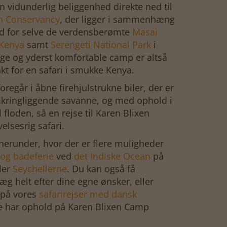
 vidunderlig beliggenhed direkte ned til
h Conservancy
, der ligger i sammenhæng
d for selve de verdensberømte
Masai
Kenya
samt
Serengeti National Park
i
ige og yderst komfortable camp er altså
t for en safari i smukke Kenya.
regår i åbne firehjulstrukne biler, der er
kringliggende savanne, og med ophold i
 floden, så en rejse til Karen Blixen
elsesrig safari.
 herunder, hvor der er flere muligheder
 og badeferie
ved
det Indiske Ocean
på
ler
Seychellerne
. Du kan også få
æg helt efter dine egne ønsker, eller
 på vores
safarirejser med dansk
te har ophold på Karen Blixen Camp