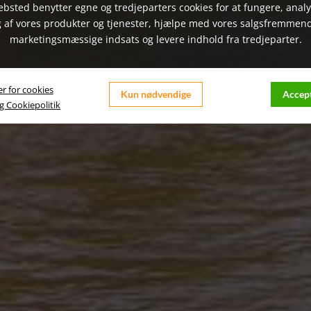
bsted benytter egne og tredjeparters cookies for at fungere, anal
 af vores produkter og tjenester, hjælpe med vores salgsfremmen
marketingsmæssige indsats og levere indhold fra tredjeparter.
er for cookies
Kun nødvendige
Accept
og Cookiepolitik