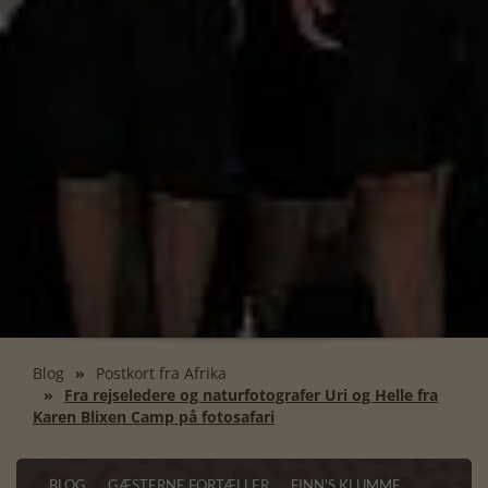
Blog
Postkort fra Afrika
Fra rejseledere og naturfotografer Uri og Helle fra
Karen Blixen Camp på fotosafari
BLOG
GÆSTERNE FORTÆLLER
FINN'S KLUMME