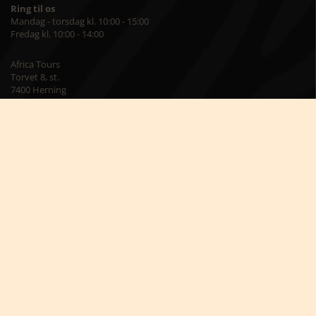
Ring til os
Mandag - torsdag kl. 10:00 - 15:00
Fredag kl. 10:00 - 14:00
Africa Tours
Torvet 8, st.
7400 Herning
Besøg os på kontoret
Mandag – torsdag kl. 09:00 – 16:00
Fredag kl. 09:00 – 15:00
Skriv til os på
info@africatours.dk
CVR: 29194602