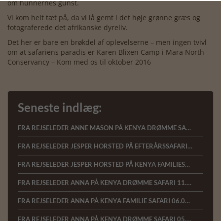
om hunnernes gunst.
Vi kom helt tæt på, da vi lå gemt i det høje grønne græs og
fotograferede det afrikanske dyreliv.
Det her er bare en brøkdel af oplevelserne – men ingen tvivl
om at safariens paradis er Karen Blixen Camp i Mara North
Conservancy – Kom med os til oktober 2016
Seneste indlæg:
FRA REJSELEDER ANNE MASON PÅ KENYA DRØMME SAFARI 15.1.2023
FRA REJSELEDER JESPER HORSTED PÅ EFTERÅRSSAFARI I KENYA, 18.10.2022
FRA REJSELEDER JESPER HORSTED PÅ KENYA FAMILIESAFARI, 13.10.2022
FRA REJSELEDER ANNA PÅ KENYA DRØMME SAFARI 11.07.22
FRA REJSELEDER ANNA PÅ KENYA FAMILIE SAFARI 06.07.22
FRA REJSELEDER ANNA PÅ KENYA DRØMME SAFARI 05.03.2022