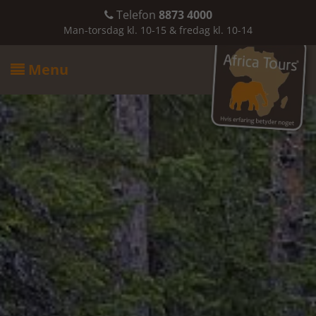
Telefon
8873 4000

Man-torsdag kl. 10-15 & fredag kl. 10-14
Menu
