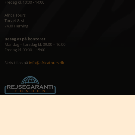
Fredag kl. 10:00 - 14:00
Africa Tours
Torvet 8, st.
7400 Herning
Besøg os på kontoret
Mandag – torsdag kl. 09:00 – 16:00
Fredag kl. 09:00 – 15:00
Skriv til os på
info@africatours.dk
CVR: 29194602
Cookiepolitik
Cookie-indstillinger