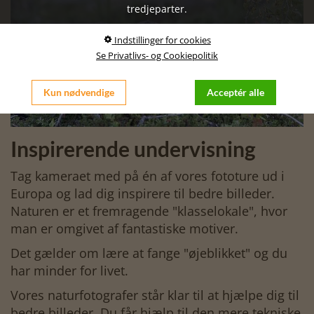
tredjeparter.
Indstillinger for cookies
Se Privatlivs- og Cookiepolitik
Kun nødvendige
Acceptér alle
Inspirerende undervisning
Tag kameraet med på én af vores fototure ud i
Europa og lad dig inspirere til bedre billeder.
Naturen er et fremragende "klasselokale", hvor
man er omgivet af fantastiske motiver.
Det gælder om lære at fange "øjeblikket" og du
har minder for livet.
Vores naturfotografer står klar til at hjælpe dig til
bedre billeder. Du får hjælp til den mere tekniske