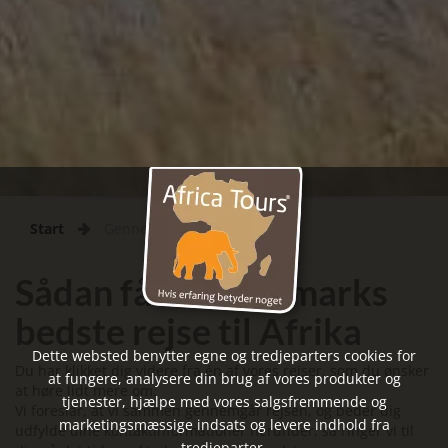
Start
Gennemført
Sådan får du Danmarks
bedste rejse til Afrika
Dette websted benytter egne og tredjeparters cookies for
Du har klikket dig videre fra én af vores rejser, som du ønsker
at fungere, analysere din brug af vores produkter og
at høre lidt mere om.
tjenester, hjælpe med vores salgsfremmende og
Vi foreslår, at vi sammen gennemgår rejsen, og beder dig
marketingsmæssige indsats og levere indhold fra
udfylde dine kontaktinformationer herunder, så ringer vi til
tredjeparter.