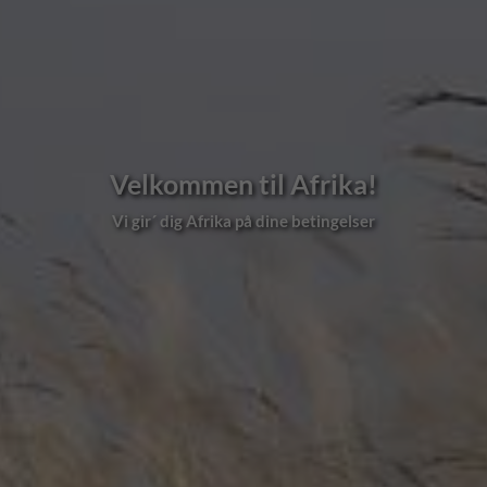
Velkommen til Afrika!
Vi gir´ dig Afrika på dine betingelser