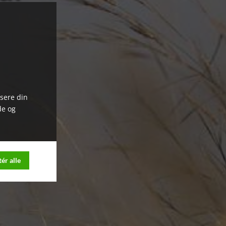
ysere din
de og
ér alle