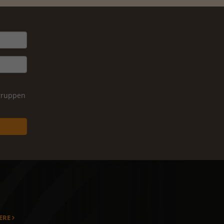
igruppen
ERE
