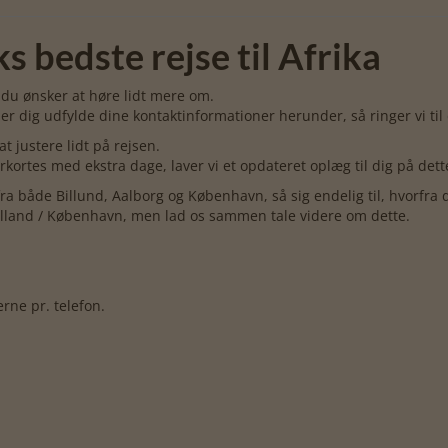
 bedste rejse til Afrika
m du ønsker at høre lidt mere om.
r dig udfylde dine kontaktinformationer herunder, så ringer vi til 
at justere lidt på rejsen.
orkortes med ekstra dage, laver vi et opdateret oplæg til dig på dett
a fra både Billund, Aalborg og København, så sig endelig til, hvorfra 
a Jylland / København, men lad os sammen tale videre om dette.
rne pr. telefon.