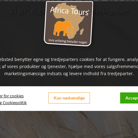
Vi gir´ dig Afrika på dine betingelser
bsted benytter egne og tredjeparters cookies for at fungere, anal
 af vores produkter og tjenester, hjælpe med vores salgsfremmen
marketingsmæssige indsats og levere indhold fra tredjeparter.
er for cookies
Kun nødvendige
Accept
og Cookiepolitik