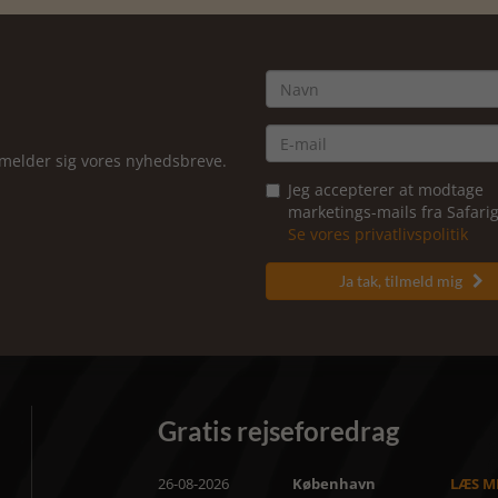
ilmelder sig vores nyhedsbreve.
Jeg accepterer at modtage
marketings-mails fra Safar
Se vores privatlivspolitik
Ja tak, tilmeld mig

Gratis rejseforedrag
26-08-2026
København
LÆS M