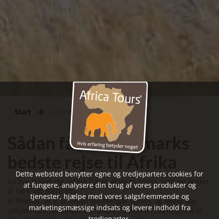
Start
Gennemført
Sådan får du Danmarks
bedste rejse til Afrika
Dette websted benytter egne og tredjeparters cookies for
Du har klikket dig videre fra én af vores rejser, som du ønsker
at fungere, analysere din brug af vores produkter og
at høre lidt mere om.
tjenester, hjælpe med vores salgsfremmende og
Vi foreslår, at vi sammen gennemgår rejsen, og beder dig
marketingsmæssige indsats og levere indhold fra
udfylde dine kontaktinformationer herunder, så ringer vi til
tredjeparter.