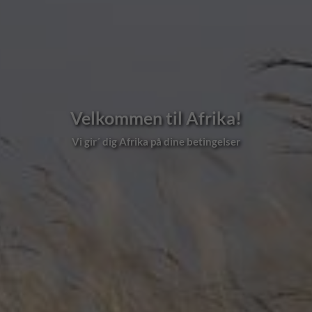
Velkommen til Afrika!
Vi gir´ dig Afrika på dine betingelser