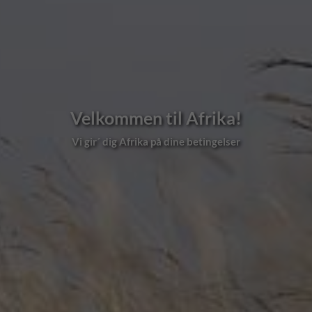
Velkommen til Afrika!
Vi gir´ dig Afrika på dine betingelser