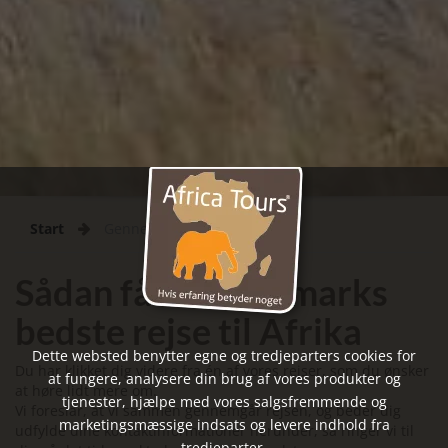
Start
Gennemført
Sådan får du Danmarks
bedste rejse til Afrika
Dette websted benytter egne og tredjeparters cookies for
Du har klikket dig videre fra én af vores rejser, som du ønsker
at fungere, analysere din brug af vores produkter og
at høre lidt mere om.
tjenester, hjælpe med vores salgsfremmende og
Vi foreslår, at vi sammen gennemgår rejsen, og beder dig
marketingsmæssige indsats og levere indhold fra
udfylde dine kontaktinformationer herunder, så ringer vi til
tredjeparter.