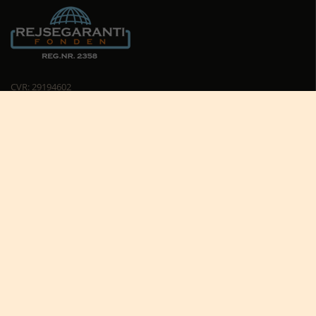
CVR: 29194602
Cookiepolitik
Cookie-indstillinger





Nyttige links
Africa Tours nyhedsbrev
Africa Tours på Trustpilot
Afrikas dyreliv
Afrikas rejseblog
Bestil rejsetilbud
Giv et rejsegavekort til Afrika
Hvorfor rejse til Afrika?