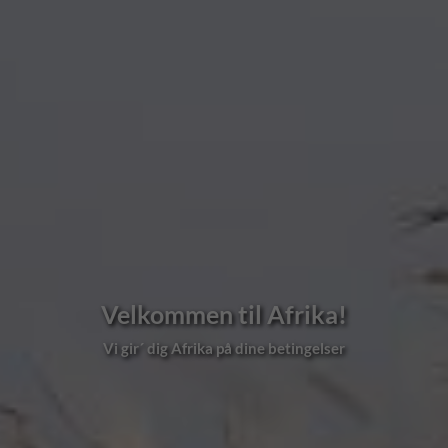
Velkommen til Afrika!
Vi gir´ dig Afrika på dine betingelser