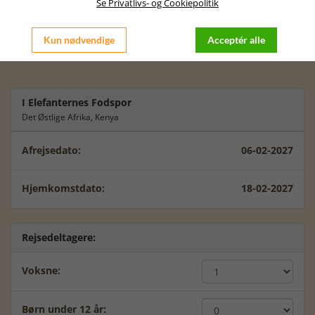
passer dig bedst at rejse.
Se Privatlivs- og Cookiepolitik
Der kan være prisforskelle i forhold til at rejse fra Jylland /
København, men lad os sammen tale videre om dette.
Kun nødvendige
Acceptér alle
Vi glæder os til at tale videre med dig.
I Elefanternes Fodspor
Det Østlige Afrika, Kenya
Afrejsedato:
06-02-2027
Hjemkomstdato:
18-02-2027
Rejsedeltagere:
Voksne:
Børn under 12 år: