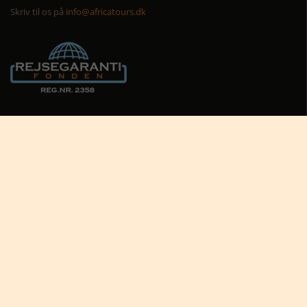
Skriv til os på
info@africatours.dk
CVR: 29194602
Cookiepolitik
Cookie-indstillinger





Nyttige links
Africa Tours nyhedsbrev
Africa Tours på Trustpilot
Afrikas dyreliv
Afrikas rejseblog
Bestil rejsetilbud