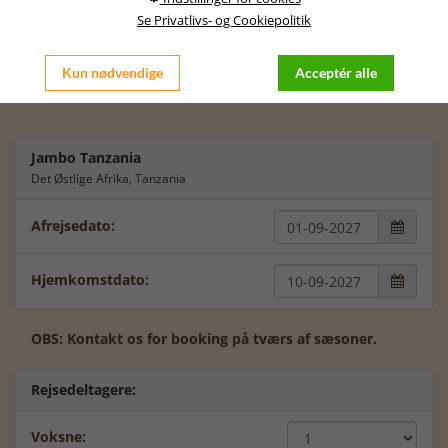
passer dig bedst at rejse.
Se Privatlivs- og Cookiepolitik
Der kan være prisforskelle i forhold til at rejse fra Jylland /
København, men lad os sammen tale videre om dette.
Kun nødvendige
Acceptér alle
Vi glæder os til at tale videre med dig.
Jambo Tanzania
Det Østlige Afrika, Tanzania
Afrejsedato:

Hjemkomstdato:

OBS: Kontakt os for booking på tværs af sæsoner.
Rejsedeltagere:
Voksne: