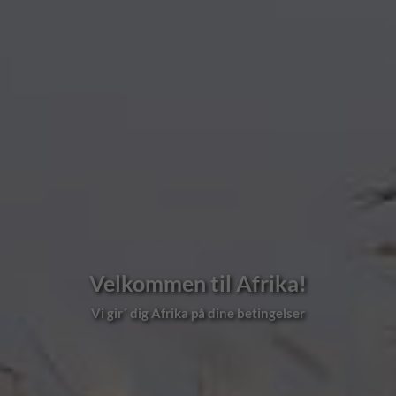
Velkommen til Afrika!
Vi gir´ dig Afrika på dine betingelser