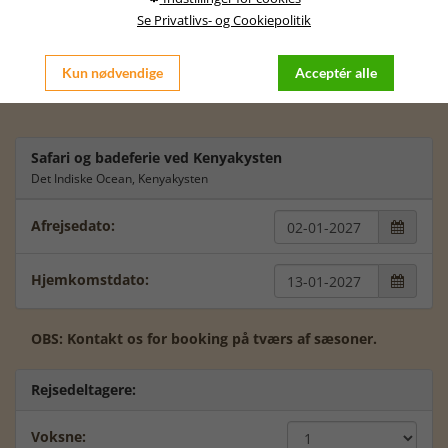
passer dig bedst at rejse.
Se Privatlivs- og Cookiepolitik
Der kan være prisforskelle i forhold til at rejse fra Jylland /
København, men lad os sammen tale videre om dette.
Kun nødvendige
Acceptér alle
Vi glæder os til at tale videre med dig.
Safari og badeferie ved Kenyakysten
Det Indiske Ocean, Kenyakysten
Afrejsedato:

Hjemkomstdato:

OBS: Kontakt os for booking på tværs af sæsoner.
Rejsedeltagere:
Voksne: