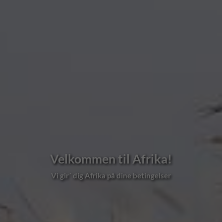
Velkommen til Afrika!
Vi gir´ dig Afrika på dine betingelser