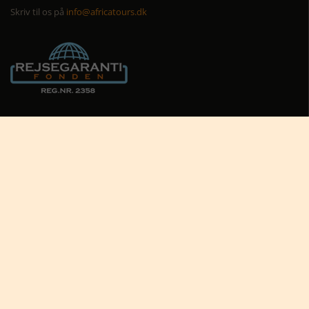
Skriv til os på
info@africatours.dk
CVR: 29194602
Cookiepolitik
Cookie-indstillinger





Nyttige links
Africa Tours nyhedsbrev
Africa Tours på Trustpilot
Afrikas dyreliv
Afrikas rejseblog
Bestil rejsetilbud