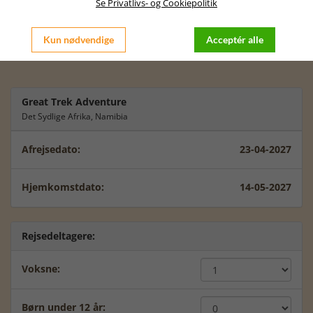
passer dig bedst at rejse.
Se Privatlivs- og Cookiepolitik
Der kan være prisforskelle i forhold til at rejse fra Jylland /
København, men lad os sammen tale videre om dette.
Kun nødvendige
Acceptér alle
Vi glæder os til at tale videre med dig.
Great Trek Adventure
Det Sydlige Afrika, Namibia
Afrejsedato:
23-04-2027
Hjemkomstdato:
14-05-2027
Rejsedeltagere:
Voksne:
Børn under 12 år: