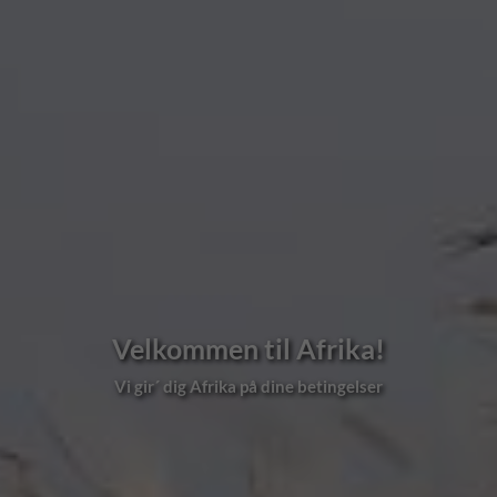
Velkommen til Afrika!
Vi gir´ dig Afrika på dine betingelser