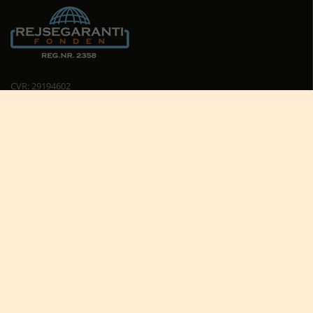
CVR: 29194602
Cookiepolitik
Cookie-indstillinger





Nyttige links
Africa Tours nyhedsbrev
Africa Tours på Trustpilot
Afrikas dyreliv
Afrikas rejseblog
Bestil rejsetilbud
Giv et rejsegavekort til Afrika
Hvorfor rejse til Afrika?