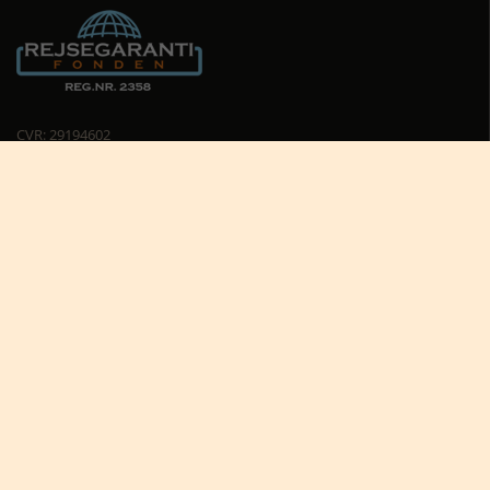
CVR: 29194602
Cookiepolitik
Cookie-indstillinger





Nyttige links
Africa Tours nyhedsbrev
Africa Tours på Trustpilot
Afrikas dyreliv
Afrikas rejseblog
Bestil rejsetilbud
Giv et rejsegavekort til Afrika
Hvorfor rejse til Afrika?