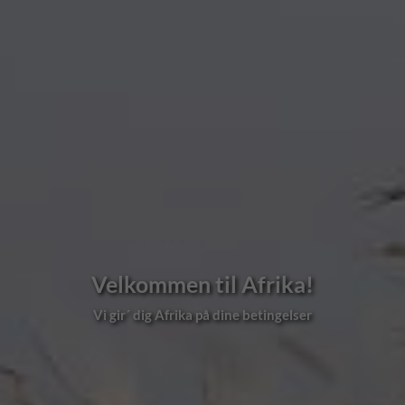
Velkommen til Afrika!
Vi gir´ dig Afrika på dine betingelser