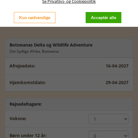
passer dig bedst at rejse.
Se Privatlivs- og Cookiepolitik
Der kan være prisforskelle i forhold til at rejse fra Jylland /
København, men lad os sammen tale videre om dette.
Kun nødvendige
Acceptér alle
Vi glæder os til at tale videre med dig.
Botswanas Delta og Wildlife Adventure
Det Sydlige Afrika, Botswana
Afrejsedato:
16-04-2027
Hjemkomstdato:
29-04-2027
Rejsedeltagere:
Voksne:
Børn under 12 år: