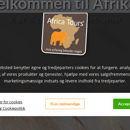
elkommen til Afrik
Vi gir´ dig Afrika på dine betingelser
bsted benytter egne og tredjeparters cookies for at fungere, anal
 af vores produkter og tjenester, hjælpe med vores salgsfremmen
marketingsmæssige indsats og levere indhold fra tredjeparter.
er for cookies
Kun nødvendige
Accept
og Cookiepolitik