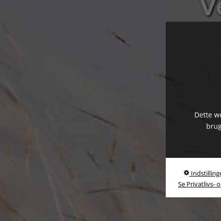
V
Dette we
brug
Indstilling
Se Privatlivs- 