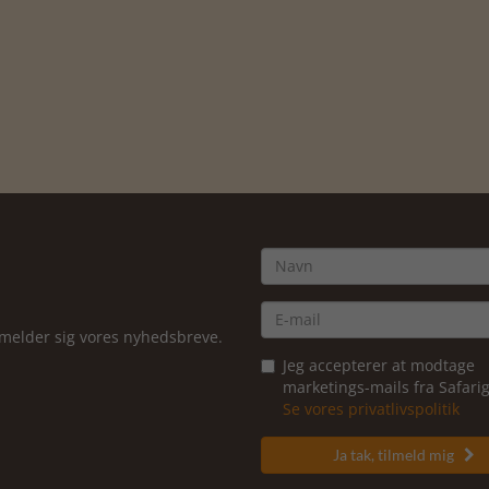
ilmelder sig vores nyhedsbreve.
Jeg accepterer at modtage
marketings-mails fra Safar
Se vores privatlivspolitik
Ja tak, tilmeld mig
