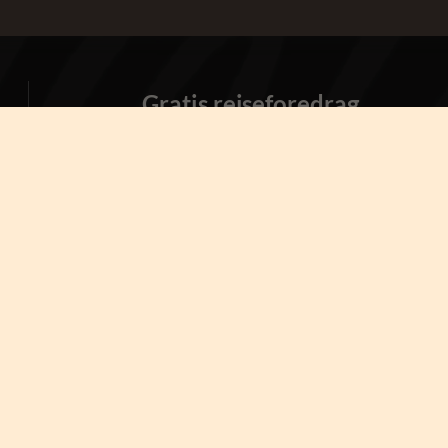
Gratis rejseforedrag
26-08-2026
København
LÆS M
02-09-2026
Viborg
LÆS M
23-09-2026
Kolding
LÆS M
07-10-2026
København
LÆS M
21-10-2026
Aarhus
LÆS M
04-11-2026
Herning
LÆS M
18-11-2026
København
LÆS M
04-03-2027
København
LÆS M
17-03-2027
Viborg
LÆS M
31-03-2027
Kolding
LÆS M