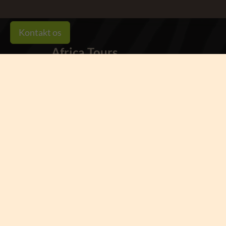
Kontakt os
Africa Tours
- en del af Karsten Ree Holding
Kontakt Africa Tours
Tlf.
8873 4000
Ring til os
Mandag - torsdag kl. 10:00 - 15:00
Fredag kl. 10:00 - 14:00
Africa Tours
Torvet 8, st.
7400 Herning
Besøg os på kontoret