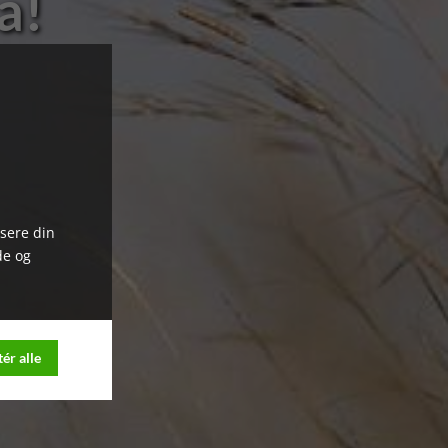
a!
ysere din
de og
ér alle