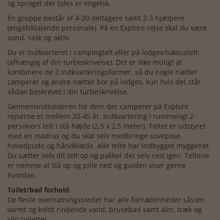
og sproget der tales er engelsk.
En gruppe består af 4-20 deltagere samt 2-3 hjælpere
(engelsktalende personale). På en Explore rejse skal du være
sund, rask og aktiv.
Du er indkvarteret i campingtelt eller på lodges/luksustelt
(afhængig af din turbeskrivelse). Det er ikke muligt at
kombinere de 2 indkvarteringsformer, så du nogle nætter
camperer og andre nætter bor på lodges, kun hvis det står
sådan beskrevet i din turbeskrivelse.
Gennemsnitsalderen for dem der camperer på Explore
rejserne er mellem 20-45 år. Indkvartering i rummeligt 2-
personers telt i stå-højde (2,5 x 2,5 meter). Teltet er udstyret
med en madras og du skal selv medbringe sovepose,
hovedpude og håndklæde. Alle telte har indbygget myggenet.
Du sætter selv dit telt op og pakker det selv ned igen. Teltene
er nemme at slå op og pille ned og guiden viser gerne
hvordan.
Toilet/bad forhold
De fleste overnatningssteder har alle fornødenheder såsom
varmt og koldt rindende vand, brusebad samt alm. træk og
slip toiletter.