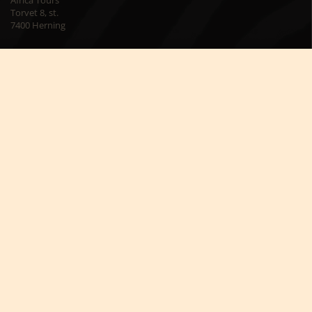
Torvet 8, st.
7400 Herning
Besøg os på kontoret
Mandag – torsdag kl. 09:00 – 16:00
Fredag kl. 09:00 – 15:00
Skriv til os på
info@africatours.dk
CVR: 29194602
Cookiepolitik
Cookie-indstillinger




