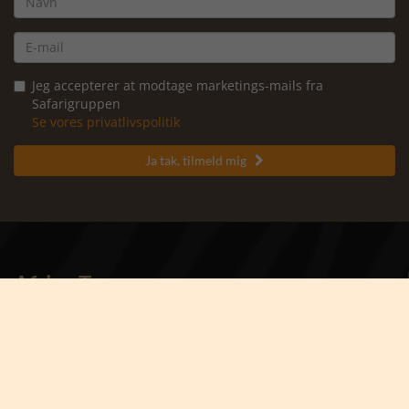
Jeg accepterer at modtage marketings-mails fra
Safarigruppen
Se vores privatlivspolitik
Ja tak, tilmeld mig

Africa Tours
- en del af Karsten Ree Holding
Kontakt Africa Tours