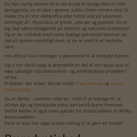
Du kan stadig komme til at stå ansigt til ansigt med en stor
bjerggorilla, se en løve i øjnene, sidde i bilen mindre end 10
meter fra en stor elefantflok eller holde ude på savannen
omringet af i titusindvis af gnuer, zebraer og gazeller. Du er
(og skal være) besøgende på dyrenes og naturens præmisser.
Og er du i selskab med vores dygtige personale kommer du
tæt på dyrene samtidigt med, at du er med til at beskytte
dem.
Hos Africa Tours bidrager vi økonomisk til at beskytte dyrene.
Og vi har dertil valgt at øremærke en del af din rejses pris til
nøje udvalgte naturbevarelses- og antikrybskytte projekter i
Afrika.
Projekter, der virker. Blandt andet
Black Mamba
og
Karen
Blixen Camp
.
Du er derfor – sammen med os - med til at bidrage til, at
Afrikas dyr og fantastiske natur kan bestå årene fremover.
Derfor kalder vi også vores gæster for ambassadører til Afrika.
Ambassadører.
Fordi at man har taget positiv stilling til at gøre en forskel.