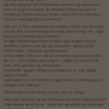
Og efterspørgslen på elefanternes elfenben og næsehorns
horn er steget dramatisk, da elfenben fortsat ses som et
symbol på rigdom (status) i Østen, mens horn fra næsehorn
ses som virkningsfuld naturmedicin.
Men der er flere skræmmende udsigter i Afrika. Blandt andet
svinder den sammenhængende vilde natur hurtigt ind – også
på grund af befolkningstilvæksten.
En øget befolkningstilvækst betyder også et øget antal af
konflikter mellem vilde dyr og mennesker. Blandt andet
mellem løver, leoparder og mennesker.
Andre steder i Afrika er det de svindende regnskovsområder,
der nu – og hurtigere og hurtigere - udgør en trussel mod
f.eks. vilde gorillaer og chimpanser.
Krybskytter og øget befolgningstilvækst er en ting. Noget
andet er mode.
I golfstaterne er der således nu gået mode i at holde gepard-
killinger som ”kæledyr”.
Udfordringerne for Afrikas dyr og natur er mange.
Hvem kan forestille sig det afrikanske kontinent uden gorillaer
i regnskoven og elefanter, næsehorn og giraffer på savannen?