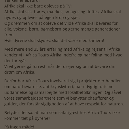
Tanken er absurd!
Afrika skal ikke bare opleves på TV!
Afrika skal ses, høres, mærkes, smages og duftes. Afrika skal
nydes og opleves på egen krop og sjæl.
Og drømmen om at opleve det vilde Afrika skal bevares for
alle, voksne, børn, børnebørn og gerne mange generationer
frem.
Hvis dyrene skal skydes, skal det være med kamera!
Med mere end 35 års erfaring med Afrika og rejser til Afrika
kender vi i Africa Tours Afrika indefra og har føling med hvad
der foregår.
Vi vil gerne gå forrest, når det drejer sig om at bevare din
drøm om Afrika.
Derfor har Africa Tours involveret sig i projekter der handler
om naturbevarelse, antikrybskytteri, bæredygtig turisme,
uddannelse og samarbejde med lokalbefolkningen. Og såvel
vores samarbejdspartnere som vi benytter chauffører og
guider, der forstår vigtigheden af at have respekt for naturen.
Betyder det så, at man som safarigæst hos Africa Tours ikke
kommer tæt på dyrene?
På ingen måde!