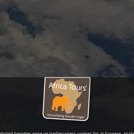
bsted benytter egne og tredjeparters cookies for at fungere, anal