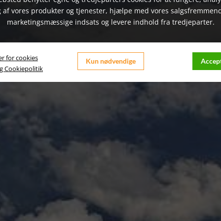
 af vores produkter og tjenester, hjælpe med vores salgsfremmen
marketingsmæssige indsats og levere indhold fra tredjeparter.
er for cookies
Kun nødvendige
Accept
og Cookiepolitik