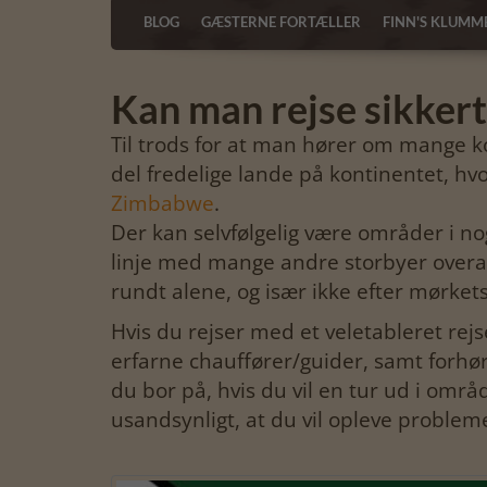
BLOG
GÆSTERNE FORTÆLLER
FINN'S KLUMM
Kan man rejse sikker
Til trods for at man hører om mange kon
del fredelige lande på kontinentet, hvor
Zimbabwe
.
Der kan selvfølgelig være områder i nog
linje med mange andre storbyer overal
rundt alene, og især ikke efter mørket
Hvis du rejser med et veletableret rej
erfarne chauffører/guider, samt forhør
du bor på, hvis du vil en tur ud i områ
usandsynligt, at du vil opleve problem