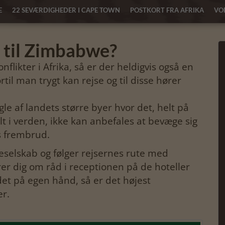
E
22 SEVÆRDIGHEDER I CAPE TOWN
POSTKORT FRA AFRIKA
VOR
t til Zimbabwe?
flikter i Afrika, så er der heldigvis også en
til man trygt kan rejse og til disse hører
le af landets større byer hvor det, helt på
t i verden, ikke kan anbefales at bevæge sig
s frembrud.
seselskab og følger rejsernes rute med
er dig om råd i receptionen på de hoteller
det på egen hånd, så er det højest
er.