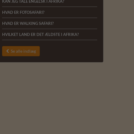
KAN JEG TALE ENGELSK I AFRIKA?
HVAD ER FOTOSAFARI?
HVAD ER WALKING SAFARI?
HVILKET LAND ER DET ÆLDSTE I AFRIKA?
Se alle indlæg
