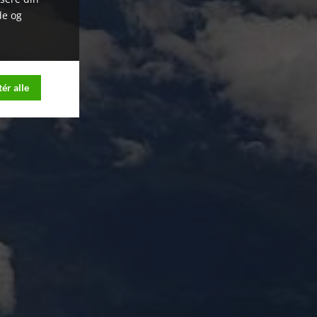
de og
ér alle