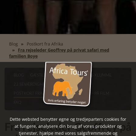
Blog
Postkort fra Afrika
Fra rejseleder Geoffrey på privat safari med
familien Boye
BLOG
GÆSTERNE FORTÆLLER
FINN'S KLUMME
22 SEVÆRDIGHEDER I CAPE TOWN
POSTKORT FRA AFRIKA
VORES AFRIKA - PÅ FILM
FAQ
Dette websted benytter egne og tredjeparters cookies for
Fra rejseleder Geoffrey på
at fungere, analysere din brug af vores produkter og
tjenester, hjælpe med vores salgsfremmende og