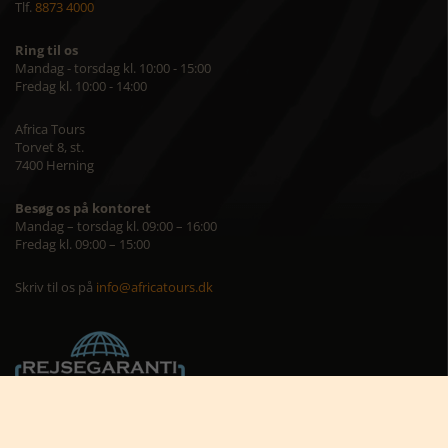
Tlf.
8873 4000
Ring til os
Mandag - torsdag kl. 10:00 - 15:00
Fredag kl. 10:00 - 14:00
Africa Tours
Torvet 8, st.
7400 Herning
Besøg os på kontoret
Mandag – torsdag kl. 09:00 – 16:00
Fredag kl. 09:00 – 15:00
Skriv til os på
info@africatours.dk
CVR: 29194602