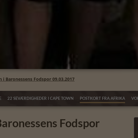
hn i Baronessens Fodspor 09.03.2017
E
22 SEVÆRDIGHEDER I CAPE TOWN
POSTKORT FRA AFRIKA
VOR
 Baronessens Fodspor