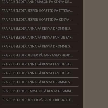
FRA REJSELEDER ANNE MASON PÅ KENYA DRØMME SAFARI 15.1.2023
FRA REJSELEDER JESPER HORSTED PÅ EFTERÅRSSAFARI I KENYA, 18.10.2022
FRA REJSELEDER JESPER HORSTED PÅ KENYA FAMILIESAFARI, 13.10.2022
FRA REJSELEDER ANNA PÅ KENYA DRØMME SAFARI 11.07.22
FRA REJSELEDER ANNA PÅ KENYA FAMILIE SAFARI 06.07.22
FRA REJSELEDER ANNA PÅ KENYA DRØMME SAFARI 05.03.2022
FRA REJSELEDER JESPER PÅ TANZANIAS HØJDEPUNKTER 17.01.22
FRA REJSELEDER ANNA PÅ KENYA FAMILIE SAFARI 16.01.22
FRA REJSELEDER ANNA PÅ KENYA FAMILIE SAFARI 18.10.2021
FRA REJSELEDER ANNA PÅ KENYA DRØMME SAFARI 01.03.2020
FRA REJSELEDER CARSTEN PÅ KENYA DRØMME SAFARI 16.02.2020
FRA REJSELEDER JESPER PÅ BADEFERIE OG ELEFANTSAFARI VED KENYAKYSTEN 11.02.2020