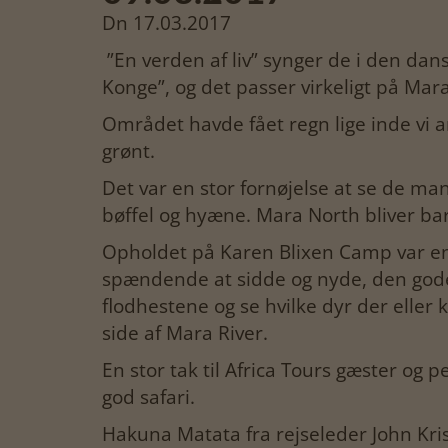
Dn 17.03.2017
”En verden af liv” synger de i den da
Konge”, og det passer virkeligt på Ma
Området havde fået regn lige inde vi an
grønt.
Det var en stor fornøjelse at se de ma
bøffel og hyæne. Mara North bliver ba
Opholdet på Karen Blixen Camp var en 
spændende at sidde og nyde, den gode 
flodhestene og se hvilke dyr der elle
side af Mara River.
En stor tak til Africa Tours gæster og 
god safari.
Hakuna Matata fra rejseleder John Kri