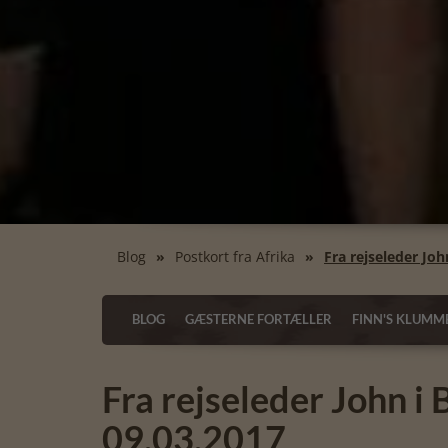
Blog
Postkort fra Afrika
Fra rejseleder Jo
BLOG
GÆSTERNE FORTÆLLER
FINN'S KLUMM
Fra rejseleder John i
09.03.2017