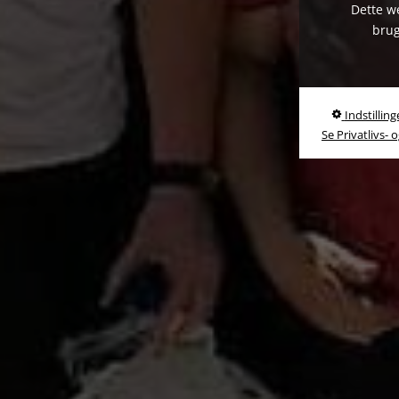
Dette we
brug
Indstilling
Se Privatlivs- 