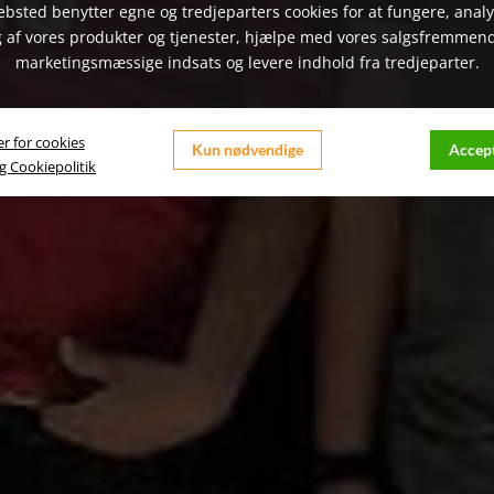
bsted benytter egne og tredjeparters cookies for at fungere, anal
 af vores produkter og tjenester, hjælpe med vores salgsfremmen
marketingsmæssige indsats og levere indhold fra tredjeparter.
er for cookies
Kun nødvendige
Accept
og Cookiepolitik