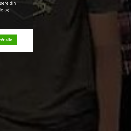
ysere din
de og
ér alle