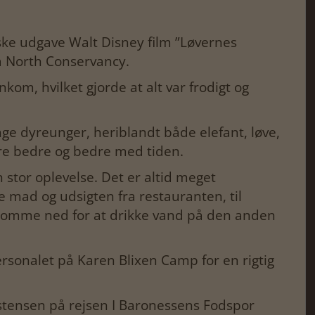
nske udgave Walt Disney film ”Løvernes
ra North Conservancy.
kom, hvilket gjorde at alt var frodigt og
nge dyreunger, heriblandt både elefant, løve,
re bedre og bedre med tiden.
stor oplevelse. Det er altid meget
mad og udsigten fra restauranten, til
r komme ned for at drikke vand på den anden
personalet på Karen Blixen Camp for en rigtig
stensen på rejsen I Baronessens Fodspor