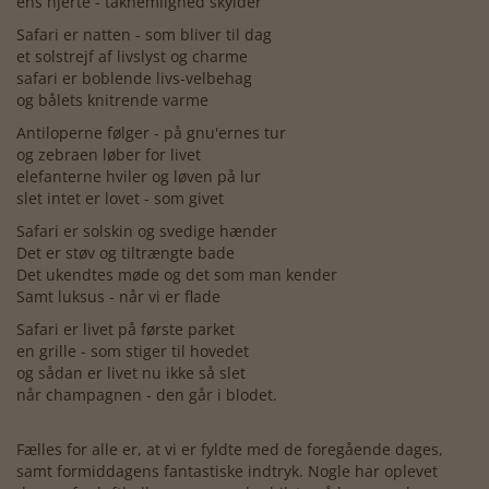
ens hjerte - taknemlighed skylder
Safari er natten - som bliver til dag
et solstrejf af livslyst og charme
safari er boblende livs-velbehag
og bålets knitrende varme
Antiloperne følger - på gnu'ernes tur
og zebraen løber for livet
elefanterne hviler og løven på lur
slet intet er lovet - som givet
Safari er solskin og svedige hænder
Det er støv og tiltrængte bade
Det ukendtes møde og det som man kender
Samt luksus - når vi er flade
Safari er livet på første parket
en grille - som stiger til hovedet
og sådan er livet nu ikke så slet
når champagnen - den går i blodet.
Fælles for alle er, at vi er fyldte med de foregående dages,
samt formiddagens fantastiske indtryk. Nogle har oplevet