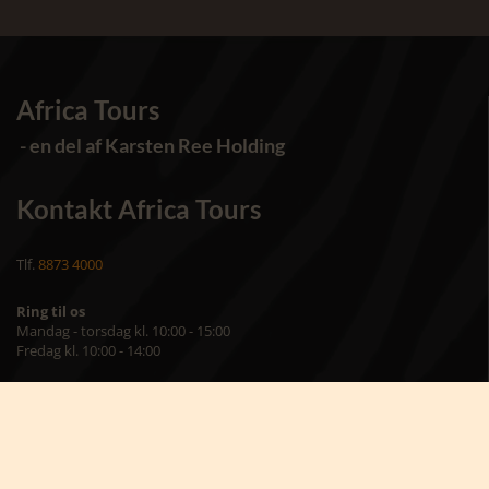
Africa Tours
- en del af Karsten Ree Holding
Kontakt Africa Tours
Tlf.
8873 4000
Ring til os
Mandag - torsdag kl. 10:00 - 15:00
Fredag kl. 10:00 - 14:00
Africa Tours
Torvet 8, st.
7400 Herning
Besøg os på kontoret