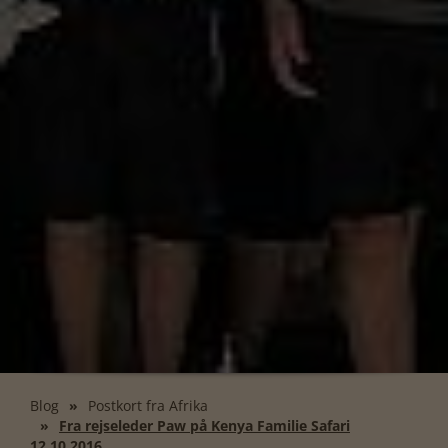
Blog
Postkort fra Afrika
Fra rejseleder Paw på Kenya Familie Safari
12.10.2016