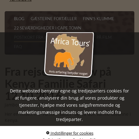
BLOG
GÆSTERNE FORTÆLLER
FINN'S KLUMME
22 SEVÆRDIGHEDER I CAPE TOWN
POSTKORT FRA AFRIKA
VORES AFRIKA - PÅ FILM
FAQ
Fra rejseleder Paw på
Kenya Familie Safari
Dette websted benytter egne og tredjeparters cookies for
12.10.2016
at fungere, analysere din brug af vores produkter og
Jambo Danmark. 😊
tjenester, hjælpe med vores salgsfremmende og
marketingsmæssige indsats og levere indhold fra
Her en hilsen fra "Familie-safari" og fra den varme savanne i
tredjeparter.
Kenya.
Lige nu sidder jeg og nyder udsigten over Marafloden. Vi har
Indstillinger for cookies
netop indtaget en skøn og velfortjent frokost. Nogle af