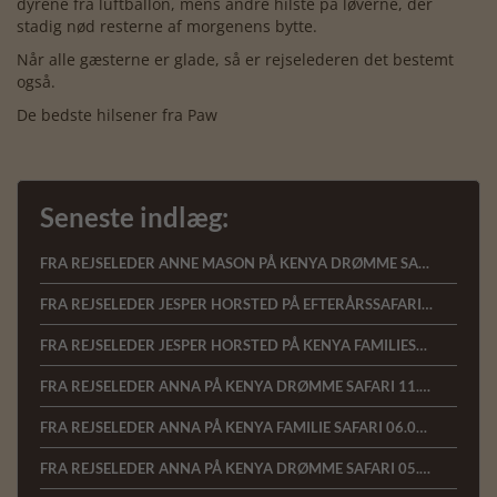
dyrene fra luftballon, mens andre hilste på løverne, der
stadig nød resterne af morgenens bytte.
Når alle gæsterne er glade, så er rejselederen det bestemt
også.
De bedste hilsener fra Paw
Seneste indlæg:
FRA REJSELEDER ANNE MASON PÅ KENYA DRØMME SAFARI 15.1.2023
FRA REJSELEDER JESPER HORSTED PÅ EFTERÅRSSAFARI I KENYA, 18.10.2022
FRA REJSELEDER JESPER HORSTED PÅ KENYA FAMILIESAFARI, 13.10.2022
FRA REJSELEDER ANNA PÅ KENYA DRØMME SAFARI 11.07.22
FRA REJSELEDER ANNA PÅ KENYA FAMILIE SAFARI 06.07.22
FRA REJSELEDER ANNA PÅ KENYA DRØMME SAFARI 05.03.2022