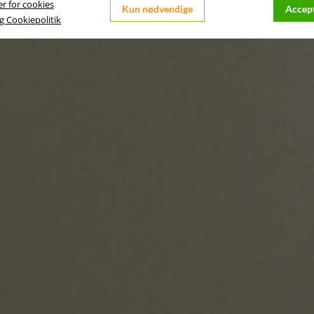
er for cookies
Kun nødvendige
Accept
og Cookiepolitik