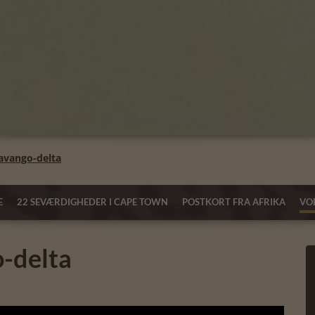
avango-delta
E
22 SEVÆRDIGHEDER I CAPE TOWN
POSTKORT FRA AFRIKA
VOR
-delta