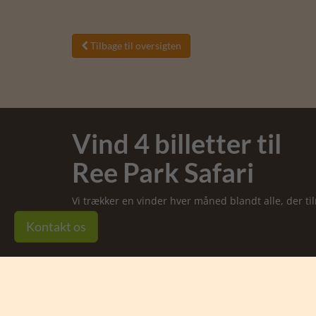
Tilbage til oversigten

Vind 4 billetter til
Ree Park Safari
Vi trækker en vinder hver måned blandt alle, der t
Kontakt os