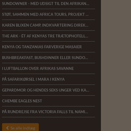
SUNDOWNER - MED UDSIGT TIL DEN AFRIKANSKE BUSH
STØT, SAMMEN MED AFRICA TOURS, PROJEKT ALFREDS SKILDPADDER
KAREN BLIXEN CAMP, INDKVARTERING DIREKTE TIL MARA-FLODEN I KENYA
THE ARK - ÉT AF KENYAS TRE TRÆTOPHOTELLER
KENYA OG TANZANIAS FARVERIGE MASAIER
BUSHBREAKFAST, BUSHDINNER ELLER SUNDOWNER
I LUFTBALLON OVER AFRIKAS SAVANNE
PÅ SAFARIKØRSEL I MARA I KENYA
GEPARDMOR OG HENDES SEKS UNGER VED KAREN BLIXEN CAMP
CHEMBE EAGLES NEST
PÅ RUNDREJSE FRA VICTORIA FALLS TIL NAMIBIA
Se alle indlæg
