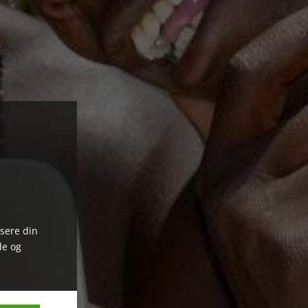
ysere din
de og