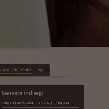
ES AFRIKA - PÅ FILM
FAQ
Seneste indlæg:
KAREN BLIXEN CAMP - ET "VÆRELSE" MED UDSIGT