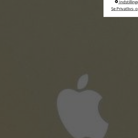
Indstilling
Se Privatlivs- 