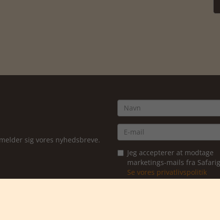
ilmelder sig vores nyhedsbreve.
Jeg accepterer at modtage
marketings-mails fra Safar
Se vores privatlivspolitik
Ja tak, tilmeld mig
