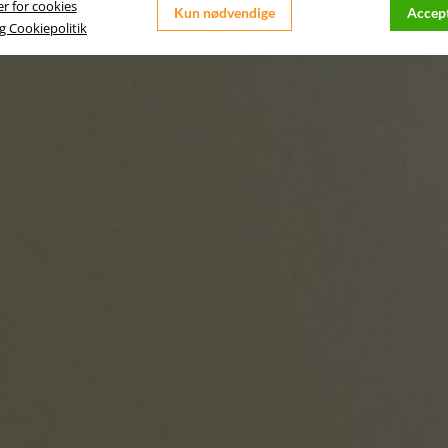
er for cookies
Kun nødvendige
Accept
og Cookiepolitik