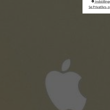
Indstilling
Se Privatlivs- 