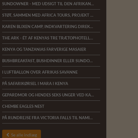
SUNDOWNER - MED UDSIGT TIL DEN AFRIKANSKE BUSH
STØT, SAMMEN MED AFRICA TOURS, PROJEKT ALFREDS SKILDPADDER
KAREN BLIXEN CAMP, INDKVARTERING DIREKTE TIL MARA-FLODEN I KENYA
THE ARK - ÉT AF KENYAS TRE TRÆTOPHOTELLER
KENYA OG TANZANIAS FARVERIGE MASAIER
BUSHBREAKFAST, BUSHDINNER ELLER SUNDOWNER
I LUFTBALLON OVER AFRIKAS SAVANNE
PÅ SAFARIKØRSEL I MARA I KENYA
GEPARDMOR OG HENDES SEKS UNGER VED KAREN BLIXEN CAMP
CHEMBE EAGLES NEST
PÅ RUNDREJSE FRA VICTORIA FALLS TIL NAMIBIA
Se alle indlæg
