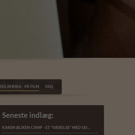
ES AFRIKA - PÅ FILM
FAQ
Seneste indlæg:
KAREN BLIXEN CAMP - ET "VÆRELSE" MED UDSIGT