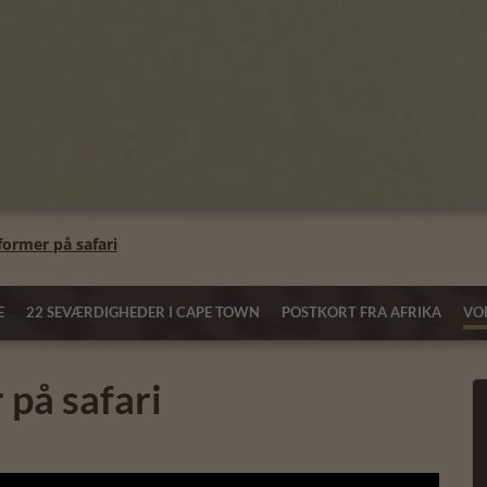
former på safari
E
22 SEVÆRDIGHEDER I CAPE TOWN
POSTKORT FRA AFRIKA
VOR
 på safari