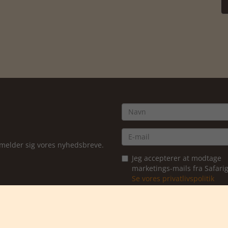
ilmelder sig vores nyhedsbreve.
Jeg accepterer at modtage
marketings-mails fra Safar
Se vores privatlivspolitik
Ja tak, tilmeld mig
