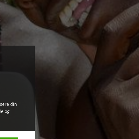
ysere din
de og