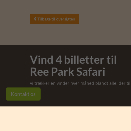
Tilbage til oversigten

Vind 4 billetter til
Ree Park Safari
Vi trækker en vinder hver måned blandt alle, der t
Kontakt os