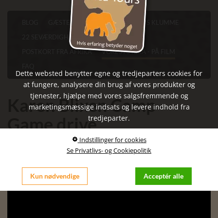
BLOG
GÆSTERNE FORTÆLLER
FINN'S KLUMME
22 SEVÆRDIGHEDER I CAPE TOWN
POSTKORT FRA AFRIKA
VORES AFRIKA - PÅ FILM
FAQ
Dette websted benytter egne og tredjeparters cookies for
at fungere, analysere din brug af vores produkter og
tjenester, hjælpe med vores salgsfremmende og
Karen Blixen Camp -
marketingsmæssige indsats og levere indhold fra
Game drive
tredjeparter.
Indstillinger for cookies
Se Privatlivs- og Cookiepolitik
Kun nødvendige
Acceptér alle

Denne Youtube-video er blokeret, da statistik-