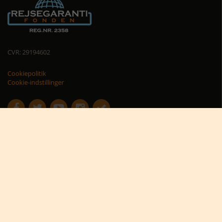
CVR: 29194602
Cookiepolitik
Cookie-indstillinger





Nyttige links
Africa Tours nyhedsbrev
Africa Tours på Trustpilot
Afrikas dyreliv
Afrikas rejseblog
Bestil rejsetilbud
Giv et rejsegavekort til Afrika
Hvorfor rejse til Afrika?
Hvornår skal jeg rejse?