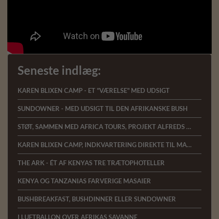
cookies er blevet fravalgt.
Accepter statistik-cookies og se video
Seneste indlæg:
KAREN BLIXEN CAMP - ET "VÆRELSE" MED UDSIGT
SUNDOWNER - MED UDSIGT TIL DEN AFRIKANSKE BUSH
STØT, SAMMEN MED AFRICA TOURS, PROJEKT ALFREDS SKILDPADDER
KAREN BLIXEN CAMP, INDKVARTERING DIREKTE TIL MARA-FLODEN I KENYA
THE ARK - ÉT AF KENYAS TRE TRÆTOPHOTELLER
KENYA OG TANZANIAS FARVERIGE MASAIER
BUSHBREAKFAST, BUSHDINNER ELLER SUNDOWNER
I LUFTBALLON OVER AFRIKAS SAVANNE