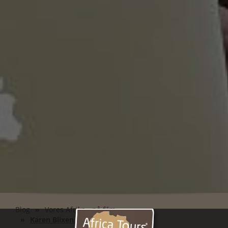
Blog
Vores Afrika - på film
Karen Blixen Camp - Game drive