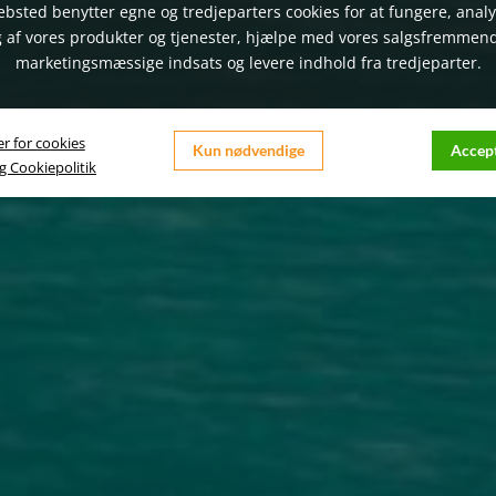
bsted benytter egne og tredjeparters cookies for at fungere, anal
 af vores produkter og tjenester, hjælpe med vores salgsfremmen
marketingsmæssige indsats og levere indhold fra tredjeparter.
er for cookies
Kun nødvendige
Accept
og Cookiepolitik