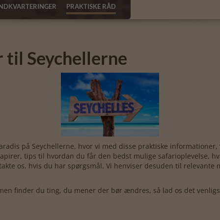
INDKVARTERINGER
PRAKTISKE RÅD
r til Seychellerne
adis på Seychellerne, hvor vi med disse praktiske informationer, vil
irer, tips til hvordan du får den bedst mulige safarioplevelse, hva
takte os, hvis du har spørgsmål. Vi henviser desuden til relevante
en finder du ting, du mener der bør ændres, så lad os det venligst