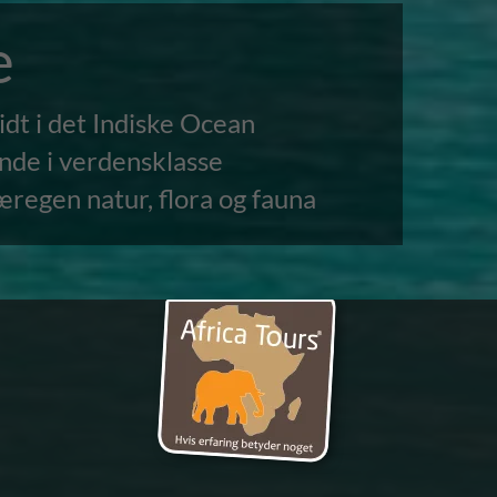
e
dt i det Indiske Ocean
nde i verdensklasse
æregen natur, flora og fauna