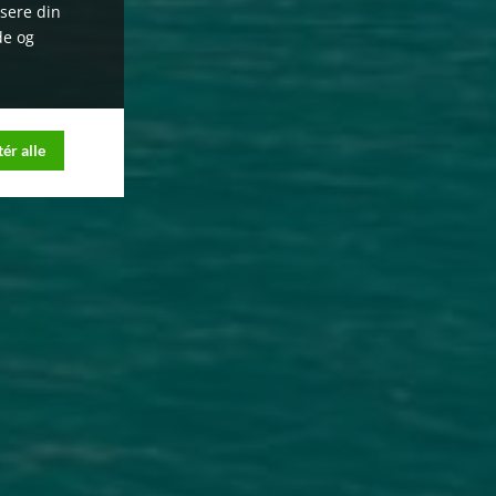
ysere din
de og
ér alle