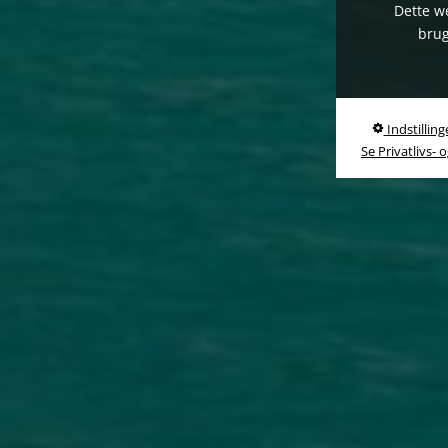
Dette we
brug
Indstilling
Se Privatlivs- 