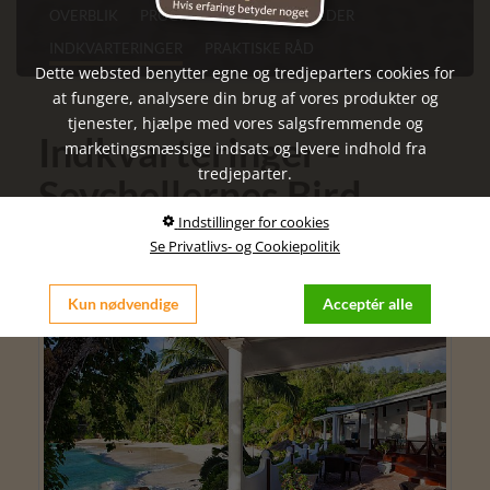
OVERBLIK
PROGRAM
SEVÆRDIGHEDER
INDKVARTERINGER
PRAKTISKE RÅD
Dette websted benytter egne og tredjeparters cookies for
at fungere, analysere din brug af vores produkter og
tjenester, hjælpe med vores salgsfremmende og
Indkvarteringer -
marketingsmæssige indsats og levere indhold fra
tredjeparter.
Seychellernes Bird
Indstillinger for cookies
Island og hovedøen
Se Privatlivs- og Cookiepolitik
Mahé
Kun nødvendige
Acceptér alle