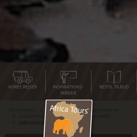
VORES REJSER
INSPIRATIONS-
BESTIL TILBUD
MØDER
Destinationer
Det Indiske Ocean
Seychellerne
Seychellernes Bird Island og hovedøen Mahé
Indkvarteringer