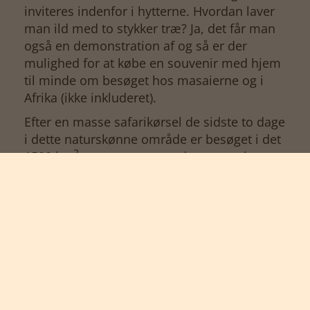
inviteres indenfor i hytterne. Hvordan laver
man ild med to stykker træ? Ja, det får man
også en demonstration af og så er der
mulighed for at købe en souvenir med hjem
til minde om besøget hos masaierne og i
Afrika (ikke inkluderet).
Efter en masse safarikørsel de sidste to dage
i dette naturskønne område er besøget i det
2
1500 km
store reservat ved at være slut,
men vi lægger lige hovedet på puden i teltet
en sidste gang og falder i søvn til nattens
lyde. Måske hører vi en hyæne der hyler
eller en løve der brøler, inden nattens jagter
sætter ind.
Dag 11: Masai Mara - Nairobi
Der er tid til et sidste morgen gamedrive,
inden vi kører tilbage mod Nairobi. Ingen