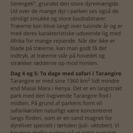
Serengeti”, grundet den store dyremængde.
Ud over de mange dyr i parken ses også de
utroligt smukke og store baobabtræer.
Træerne kan blive langt over tusinde år og er
med deres karakteristiske udseende lig med
Afrika for mange rejsende. Når der ikke er
blade på træerne, kan man godt få det
indtryk, at træerne står på hovedet og
strækker rødderne op mod himlen.
Dag 4 og 5: To dage med safari i Tarangire
2
Tarangire er med sine 1360 km
lidt mindre
end Masai Mara i Kenya. Det er en langstrakt
park med den livgivende Tarangire flod i
midten. På grund af parkens form vil
safarikørslen naturligt være koncentreret
langs floden, som er en sand magnet for
dyrelivet specielt i tørtiden (juli- oktober). Vi
besøger derfor parken på et rigtig gunstigt