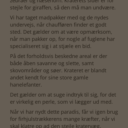
zebraer og næsehorn. Kraterets sider er for
stejle for giraffen, så den må man undvære.
Vi har taget madpakker med og de nydes
undervejs, når chaufføren finder et godt
sted. Det gælder om at være opmærksom,
når man pakker op, for nogle af fuglene har
specialiseret sig i at stjæle en bid.
På det forholdsvis beskedne areal er der
både åben savanne og slette, samt
skovområder og søer. Krateret er blandt
andet kendt for sine store gamle
hanelefanter.
Det gælder om at suge indtryk til sig, for det
er virkelig en perle, som vi lægger ud med.
Når vi har nydt dette paradis, får vi igen brug
for firhjulstrækkerens mange kræfter, når vi
skal klatre op ad den stejle kratervæg.