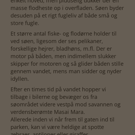
enkelt hoved, men pludselig dukker der en
masse flodheste op i overfladen. Søen byder
desuden på et rigt fugleliv af både små og
store fugle.
Et større antal fiske- og flodørne holder til
ved søen, ligesom der ses pelikaner,
forskellige hejrer, bladhøns, m.fl. Der er
motor på båden, men indimellem slukker
skipper for motoren og så glider båden stille
gennem vandet, mens man sidder og nyder
idyllen.
Efter en times tid på vandet hopper vi
tilbage i bilerne og bevæger os fra
søområdet videre vestpå mod savannen og
verdensberømte Masai Mara.
Allerede inden vi når frem til gaten ind til
parken, kan vi være heldige at spotte
zebraer, antiloper eller giraffer.