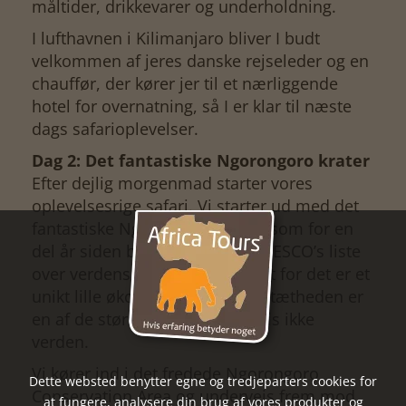
måltider, drikkevarer og underholdning.
I lufthavnen i Kilimanjaro bliver I budt
velkommen af jeres danske rejseleder og en
chauffør, der kører jer til et nærliggende
hotel for overnatning, så I er klar til næste
dags safarioplevelser.
Dag 2: Det fantastiske Ngorongoro krater
Efter dejlig morgenmad starter vores
oplevelsesrige safari. Vi starter ud med det
fantastiske Ngorongoro krater, som for en
del år siden blev optaget på UNESCO’s liste
over verdensarv. Helt forståeligt for det er et
unikt lille økosystem, hvor dyretætheden er
en af de største i hele Afrika hvis ikke
verden.
Vi kører ind i det fredede Ngorongoro
Dette websted benytter egne og tredjeparters cookies for
Conservation Area og undervejs frem mod
at fungere, analysere din brug af vores produkter og