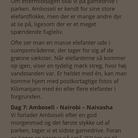
Om eftermiddagen skal vi på gamedrive i
parken. Amboseli er kendt for sine store
elefantflokke, men der er mange andre dyr
at se på, ligesom der er et meget
spændende fugleliv.
Ofte ser man en masse elefanter ude i
sumpområderne, der tager for sig af de
grønne vækster. Når elefanterne så kommer
op igen, viser en tydelig mørk streg, hvor høj
vandstanden var. Er heldet med én, kan man
komme hjem med postkortagtige fotos af
Kilimanjaro med én eller flere elefanter i
forgrunden.
Dag 7: Amboseli - Nairobi – Naivasha
Vi forlader Amboseli efter en god
morgenmad og det første stykke ud af
parken, tager vi et sidste gamedrive. Foran
os ligger en køretur på små 250 km op til