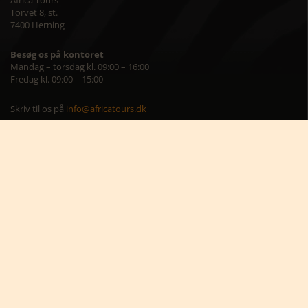
Africa Tours
Torvet 8, st.
7400 Herning
Besøg os på kontoret
Mandag – torsdag kl. 09:00 – 16:00
Fredag kl. 09:00 – 15:00
Skriv til os på
info@africatours.dk
CVR: 29194602
Cookiepolitik
Cookie-indstillinger




