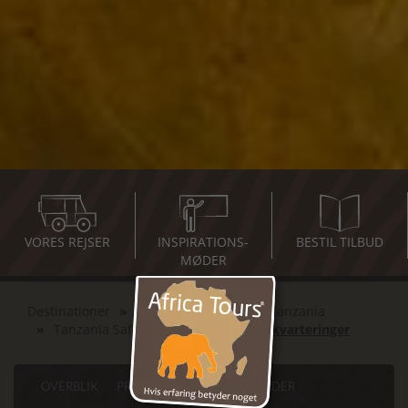
VORES REJSER
INSPIRATIONS-
BESTIL TILBUD
MØDER
Destinationer
Det Østlige Afrika
Tanzania
Tanzania Safari og Zanzibar
Indkvarteringer
OVERBLIK
PROGRAM
SEVÆRDIGHEDER