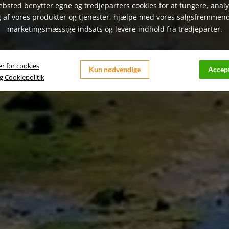
bsted benytter egne og tredjeparters cookies for at fungere, anal
 af vores produkter og tjenester, hjælpe med vores salgsfremmen
marketingsmæssige indsats og levere indhold fra tredjeparter.
er for cookies
Kun nødvendige
Accept
og Cookiepolitik