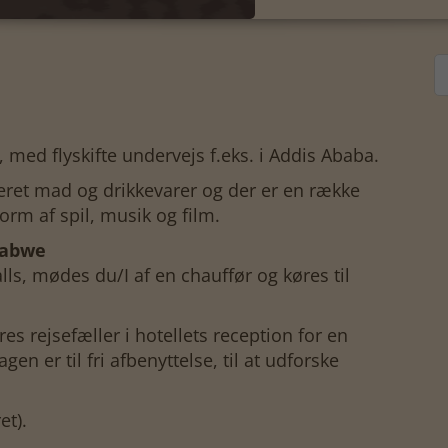
 med flyskifte undervejs f.eks. i Addis Ababa.
deret mad og drikkevarer og der er en række
m af spil, musik og film.
babwe
lls, mødes du/I af en chauffør og køres til
s rejsefæller i hotellets reception for en
en er til fri afbenyttelse, til at udforske
et).