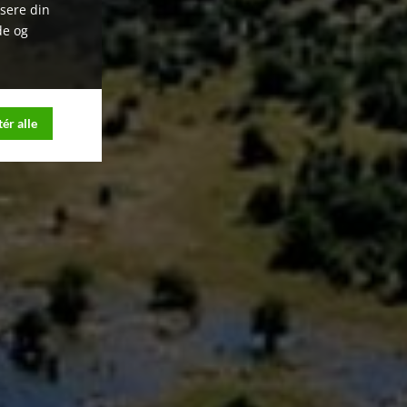
ysere din
de og
ér alle