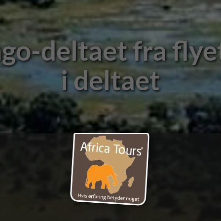
ange elefanter i C
safari