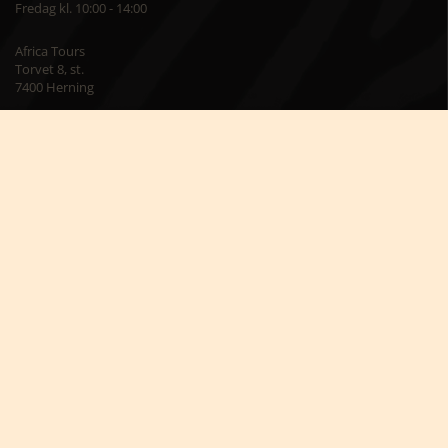
Fredag kl. 10:00 - 14:00
Africa Tours
Torvet 8, st.
7400 Herning
Besøg os på kontoret
Mandag – torsdag kl. 09:00 – 16:00
Fredag kl. 09:00 – 15:00
Skriv til os på
info@africatours.dk
CVR: 29194602
Cookiepolitik
Cookie-indstillinger