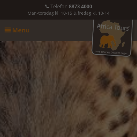
Telefon
8873 4000

Man-torsdag kl. 10-15 & fredag kl. 10-14
Menu
