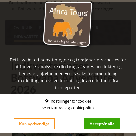
Destinationer
Det Sydlige Afrika
Botswana
Botswana Adventure 2026
Indkvarteringer
OVERBLIK
PROGRAM
SEVÆRDIGHEDER
INDKVARTERINGER
PRAKTISKE RÅD
Dette websted benytter egne og tredjeparters cookies for
Indkvarteringer -
at fungere, analysere din brug af vores produkter og
tjenester, hjælpe med vores salgsfremmende og
Botswana Adventure
marketingsmæssige indsats og levere indhold fra
2026
tredjeparter.
Indstillinger for cookies
Se Privatlivs- og Cookiepolitik
Kun nødvendige
Acceptér alle