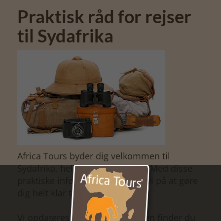
Praktisk råd for rejser
til Sydafrika
Africa Tours byder dig velkommen til
Sydafrika, hele verden i ét land. Med disse
praktiske informationer, håber vi på at gøre
dig helt klar til din rejse!
Vi opdateres løbende siden, men finder du