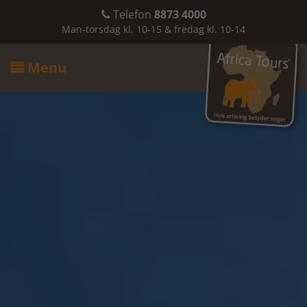
Telefon
8873 4000

Man-torsdag kl. 10-15 & fredag kl. 10-14
Menu
