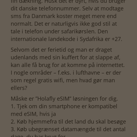
fin dækning. Husk det er dyrt, hvis du bruger
dit danske telefonnummer. Selv at modtage
sms fra Danmark koster meget mere end
normalt. Det er naturligvis ikke god stil at
tale i telefon under safarikørslen. Den
internationale landekode i Sydafrika er +27.
Selvom det er ferietid og man er draget
udenlands med sin kuffert for at slappe af,
kan alle få brug for at komme på internettet.
I nogle områder – f.eks. i lufthavne – er der
som regel gratis wifi, men hvad gør man
ellers?
Måske er ”Holafly eSIM” løsningen for dig.
1. Tjek om din smartphone er kompatibel
med eSIM, hvis ja
2. Køb hjemmefra til det land du skal besøge
3. Køb ubegrænset datamængde til det antal
dage, du har brug for