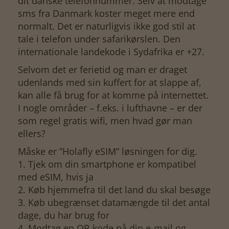
dit danske telefonnummer. Selv at modtage
sms fra Danmark koster meget mere end
normalt. Det er naturligvis ikke god stil at
tale i telefon under safarikørslen. Den
internationale landekode i Sydafrika er +27.
Selvom det er ferietid og man er draget
udenlands med sin kuffert for at slappe af,
kan alle få brug for at komme på internettet.
I nogle områder – f.eks. i lufthavne – er der
som regel gratis wifi, men hvad gør man
ellers?
Måske er ”Holafly eSIM” løsningen for dig.
1. Tjek om din smartphone er kompatibel
med eSIM, hvis ja
2. Køb hjemmefra til det land du skal besøge
3. Køb ubegrænset datamængde til det antal
dage, du har brug for
4. Modtag en QR-kode på din e-mail og