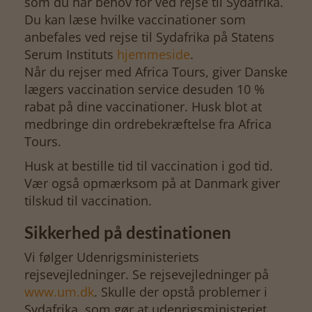
som du har behov for ved rejse til Sydafrika.
Du kan læse hvilke vaccinationer som
anbefales ved rejse til Sydafrika på Statens
Serum Instituts
hjemmeside
.
Når du rejser med Africa Tours, giver Danske
lægers vaccination service desuden 10 %
rabat på dine vaccinationer. Husk blot at
medbringe din ordrebekræftelse fra Africa
Tours.
Husk at bestille tid til vaccination i god tid.
Vær også opmærksom på at Danmark giver
tilskud til vaccination.
Sikkerhed på destinationen
Vi følger Udenrigsministeriets
rejsevejledninger. Se rejsevejledninger på
www.um.dk
. Skulle der opstå problemer i
Sydafrika, som gør at udenrigsministeriet