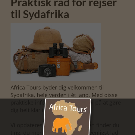
Praktisk råd for rejser
til Sydafrika
Africa Tours byder dig velkommen til
Sydafrika, hele verden i ét land. Med disse
praktiske informationer, håber vi på at gøre
dig helt klar til din rejse!
Vi opdateres løbende siden, men finder du
ting, du mener bør ændres, så venligst lad