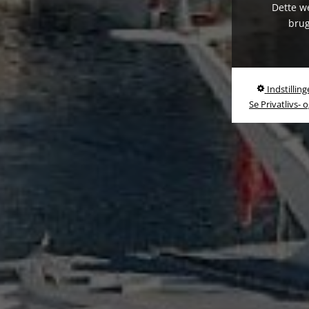
Dette we
brug
Indstilling
Se Privatlivs- 