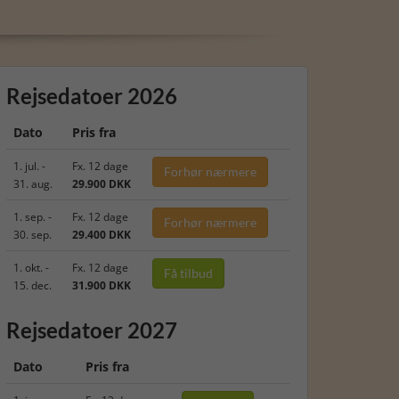
Rejsedatoer 2026
Dato
Pris fra
1. jul. -
Fx. 12 dage
Forhør nærmere
31. aug.
29.900 DKK
1. sep. -
Fx. 12 dage
Forhør nærmere
30. sep.
29.400 DKK
1. okt. -
Fx. 12 dage
Få tilbud
15. dec.
31.900 DKK
Rejsedatoer 2027
Dato
Pris fra