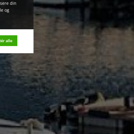
ysere din
de og
ér alle