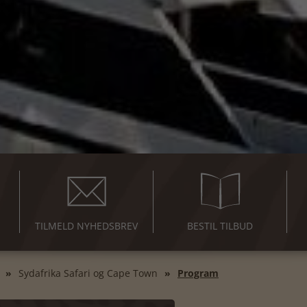
TILMELD NYHEDSBREV
BESTIL TILBUD
Sydafrika Safari og Cape Town
Program