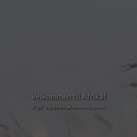
Velkommen til Afrika!
Vi gir´ dig Afrika på dine betingelser