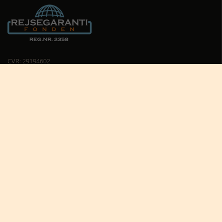
CVR: 29194602
Cookiepolitik
Cookie-indstillinger





Nyttige links
Africa Tours nyhedsbrev
Africa Tours på Trustpilot
Afrikas dyreliv
Afrikas rejseblog
Bestil rejsetilbud
Giv et rejsegavekort til Afrika
Hvorfor rejse til Afrika?