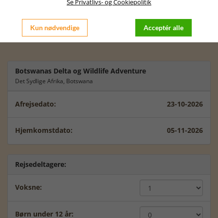
passer dig bedst at rejse.
Se Privatlivs- og Cookiepolitik
Der kan være prisforskelle i forhold til at rejse fra Jylland /
København, men lad os sammen tale videre om dette.
Kun nødvendige
Acceptér alle
Vi glæder os til at tale videre med dig.
Botswanas Delta og Wildlife Adventure
Det Sydlige Afrika, Botswana
Afrejsedato:
23-10-2026
Hjemkomstdato:
05-11-2026
Rejsedeltagere:
Voksne:
Børn under 12 år: