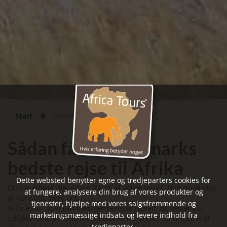
Start
Gennemført
Sådan får du Danmarks
bedste rejse til Afrika
Dette websted benytter egne og tredjeparters cookies for
Du har klikket dig videre fra én af vores rejser, som du ønsker
at fungere, analysere din brug af vores produkter og
at høre lidt mere om.
tjenester, hjælpe med vores salgsfremmende og
Vi foreslår, at vi sammen gennemgår rejsen, og beder dig
marketingsmæssige indsats og levere indhold fra
udfylde dine kontaktinformationer herunder, så ringer vi til
tredjeparter.