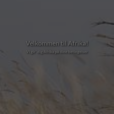
Velkommen til Afrika!
Vi gir´ dig Afrika på dine betingelser