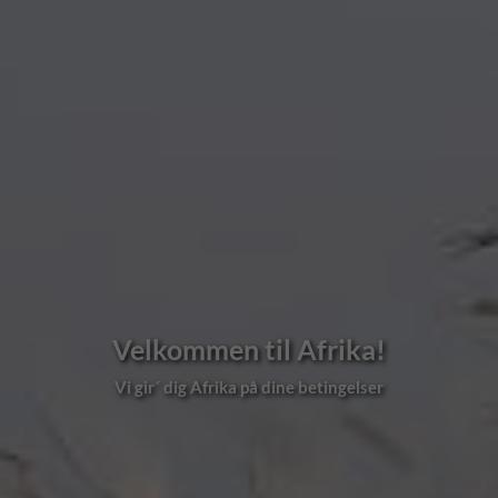
Velkommen til Afrika!
Vi gir´ dig Afrika på dine betingelser