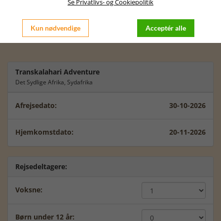
passer dig bedst at rejse.
Se Privatlivs- og Cookiepolitik
Der kan være prisforskelle i forhold til at rejse fra Jylland /
København, men lad os sammen tale videre om dette.
Kun nødvendige
Acceptér alle
Vi glæder os til at tale videre med dig.
Transkalahari Adventure
Det Sydlige Afrika, Sydafrika
Afrejsedato:
30-10-2026
Hjemkomstdato:
20-11-2026
Rejsedeltagere:
Voksne:
Børn under 12 år: