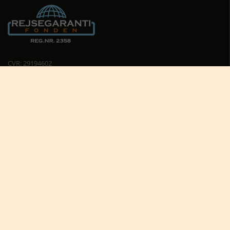
CVR: 29194602
Cookiepolitik
Cookie-indstillinger





Nyttige links
Africa Tours nyhedsbrev
Africa Tours på Trustpilot
Afrikas dyreliv
Afrikas rejseblog
Bestil rejsetilbud
Giv et rejsegavekort til Afrika
Hvorfor rejse til Afrika?