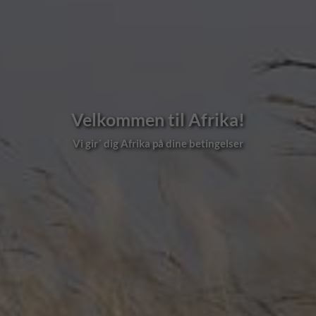
Velkommen til Afrika!
Vi gir´ dig Afrika på dine betingelser