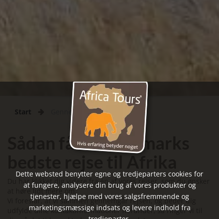
Start
Gennemført
Sådan får du Danmarks
bedste rejse til Afrika
Dette websted benytter egne og tredjeparters cookies for
Du har klikket dig videre fra én af vores rejser, som du ønsker
at fungere, analysere din brug af vores produkter og
at høre lidt mere om.
tjenester, hjælpe med vores salgsfremmende og
Vi foreslår, at vi sammen gennemgår rejsen, og beder dig
marketingsmæssige indsats og levere indhold fra
udfylde dine kontaktinformationer herunder, så ringer vi til
tredjeparter.