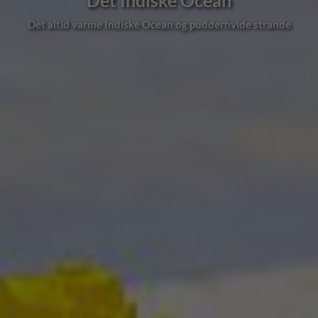
Det Indiske Ocean
arme Indiske Ocean og pudderhvide strande
Koralrev,