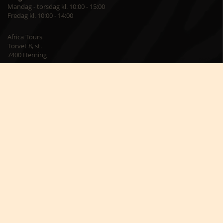
Mandag - torsdag kl. 10:00 - 15:00
Fredag kl. 10:00 - 14:00
Africa Tours
Torvet 8, st.
7400 Herning
Besøg os på kontoret
Mandag – torsdag kl. 09:00 – 16:00
Fredag kl. 09:00 – 15:00
Skriv til os på
info@africatours.dk
CVR: 29194602
Cookiepolitik