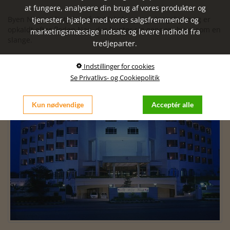
at fungere, analysere din brug af vores produkter og
Byen Nagpur betyder på det lokale sprog slangebyen og er
tjenester, hjælpe med vores salgsfremmende og
opkaldt efter floden Nag, der bugter sig gennem byen som en
marketingsmæssige indsats og levere indhold fra
slange.
tredjeparter.
Nagpur
Indstillinger for cookies
Se Privatlivs- og Cookiepolitik
Kun nødvendige
Acceptér alle