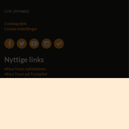
CVR: 29194602
Cookiepolitik
Cookie-indstillinger





Nyttige links
Africa Tours nyhedsbrev
Africa Tours på Trustpilot
Afrikas dyreliv
Afrikas rejseblog
Bestil rejsetilbud
Giv et rejsegavekort til Afrika
Hvorfor rejse til Afrika?
Hvornår skal jeg rejse?
Karen Blixen Camp
Praktiske informationer
Privallivspolitik
Rejsebetingelser