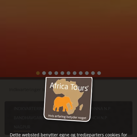
Indkvarteringer Indien
Nagpur
INDKVARTERINGER INDIEN
AGRA
PANNA N.P
BANDHAVGARH N.P
KANHA N.P
PENCH N.P
NAGPUR
Dette websted benytter egne og tredjeparters cookies for