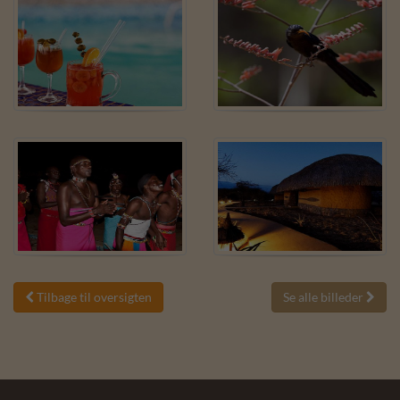
Tilbage til oversigten
Se alle billeder

