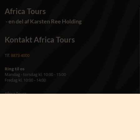
Africa Tours
- en del af Karsten Ree Holding
Kontakt Africa Tours
Tlf.
8873 4000
Ring til os
Mandag - torsdag kl. 10:00 - 15:00
Fredag kl. 10:00 - 14:00
Africa Tours
Torvet 8, st.
7400 Herning
Besøg os på kontoret
Mandag – torsdag kl. 09:00 – 16:00
Fredag kl. 09:00 – 15:00