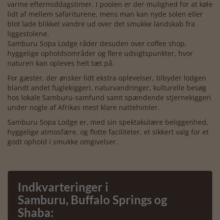
varme eftermiddagstimer. I poolen er der mulighed for at køle
lidt af mellem safariturene, mens man kan nyde solen eller
blot lade blikket vandre ud over det smukke landskab fra
liggestolene.
Samburu Sopa Lodge råder desuden over coffee shop,
hyggelige opholdsområder og flere udsigtspunkter, hvor
naturen kan opleves helt tæt på.
For gæster, der ønsker lidt ekstra oplevelser, tilbyder lodgen
blandt andet fuglekiggeri, naturvandringer, kulturelle besøg
hos lokale Samburu-samfund samt spændende stjernekiggeri
under nogle af Afrikas mest klare nattehimler.
Samburu Sopa Lodge er, med sin spektakulære beliggenhed,
hyggelige atmosfære, og flotte faciliteter, et sikkert valg for et
godt ophold i smukke omgivelser.
Indkvarteringer i
Samburu, Buffalo Springs og
Shaba: