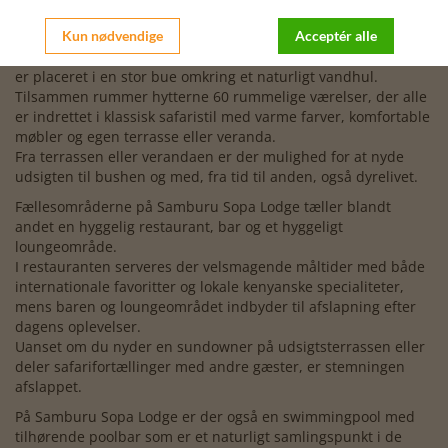
akacietræer og områdets bølgende bakker.
Kun nødvendige
Acceptér alle
Lodgen er opført med inspiration fra den lokale Samburu-
kultur og består af 15 charmerende, fritliggende hytter, som
er placeret i en stor bue omkring et naturligt vandhul.
Tilsammen rummer hytterne 60 rummelige værelser, der alle
er indrettet i klassisk safaristil med varme farver, komfortable
møbler og egen terrasse eller veranda.
Fra terrassen eller verandaen er der mulighed for at nyde
udsigten til bushen og med, fra tid til anden, også dyrelivet.
Fællesområderne på Samburu Sopa Lodge tæller blandt
andet en hyggelig restaurant, bar og et hyggeligt
loungeområde.
I restauranten serveres der velsmagende måltider med både
internationale favoritter og lokale kenyanske specialiteter,
mens baren og loungeområdet indbyder til afslapning efter
dagens oplevelser.
Uanset om du nyder en sundowner på udsigtsterrassen eller
deler safarifortællinger med andre gæster, er stemningen
afslappet.
På Samburu Sopa Lodge er der også en swimmingpool med
tilhørende poolbar som er et naturligt samlingspunkt i de