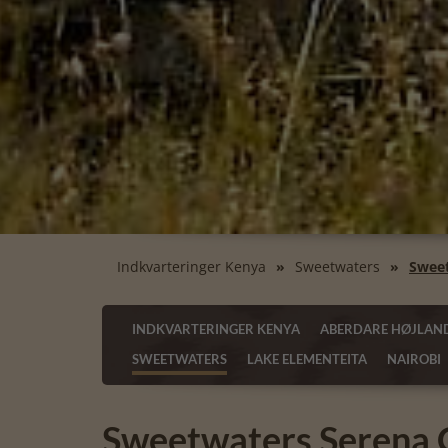
Indkvarteringer Kenya
Sweetwaters
Swee
INDKVARTERINGER KENYA
ABERDARE HØJLAN
SWEETWATERS
LAKE ELEMENTEITA
NAIROBI
Sweetwaters Serena