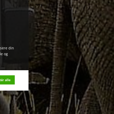
ysere din
de og
ér alle