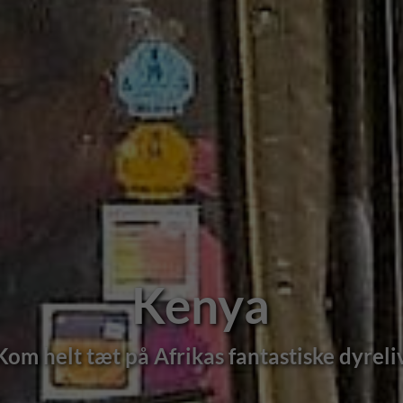
Kenya
ab og et stort udbud af rejser med dansk r