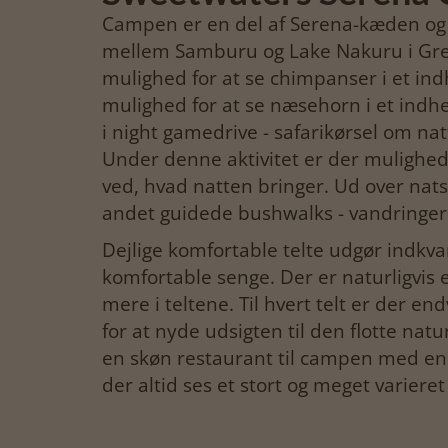
Campen er en del af Serena-kæden og e
mellem Samburu og Lake Nakuru i Grea
mulighed for at se chimpanser i et in
mulighed for at se næsehorn i et indh
i night gamedrive - safarikørsel om na
Under denne aktivitet er der mulighed fo
ved, hvad natten bringer. Ud over natsa
andet guidede bushwalks - vandringer
Dejlige komfortable telte udgør indkva
komfortable senge. Der er naturligvis 
mere i teltene. Til hvert telt er der en
for at nyde udsigten til den flotte nat
en skøn restaurant til campen med en r
der altid ses et stort og meget varieret 