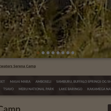
twaters Serena Camp
DET
MASAI MARA
AMBOSELI
SAMBURU, BUFFALO SPRINGS OG S
TSAVO
MERU NATIONAL PARK
LAKE BARINGO
KAKAMEGA NAT
 Camp