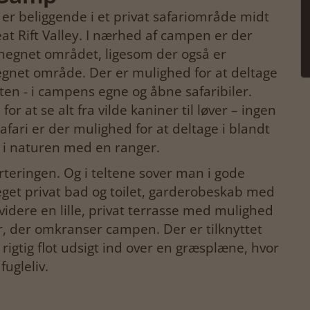
r beliggende i et privat safariområde midt
t Rift Valley. I nærhed af campen er der
dhegnet området, ligesom der også er
egnet område. Der er mulighed for at deltage
tten - i campens egne og åbne safaribiler.
r at se alt fra vilde kaniner til løver – ingen
fari er der mulighed for at deltage i blandt
 i naturen med en ranger.
rteringen. Og i teltene sover man i gode
eget privat bad og toilet, garderobeskab med
dvidere en lille, privat terrasse med mulighed
ur, der omkranser campen. Der er tilknyttet
igtig flot udsigt ind over en græsplæne, hvor
fugleliv.