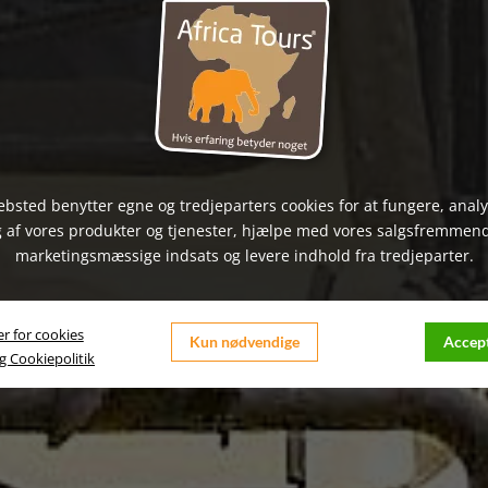
bsted benytter egne og tredjeparters cookies for at fungere, anal
 af vores produkter og tjenester, hjælpe med vores salgsfremmen
marketingsmæssige indsats og levere indhold fra tredjeparter.
er for cookies
Kun nødvendige
Accept
og Cookiepolitik