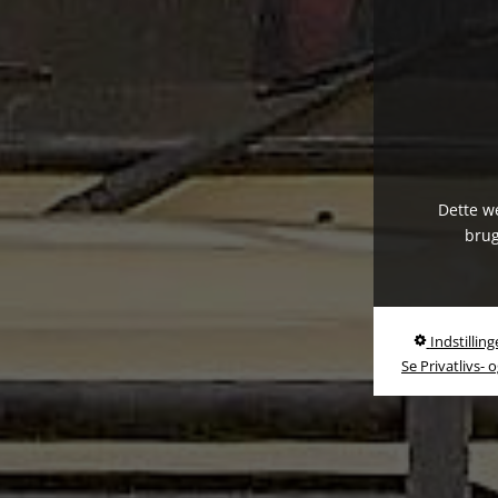
Dette we
brug
Indstilling
Se Privatlivs- 