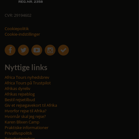
CVR: 29194602
Cookiepolitik
Cookie-indstillinger





Nyttige links
Africa Tours nyhedsbrev
Africa Tours på Trustpilot
Afrikas dyreliv
Afrikas rejseblog
Bestil rejsetilbud
Giv et rejsegavekort til Afrika
Hvorfor rejse til Afrika?
Hvornår skal jeg rejse?
Karen Blixen Camp
Praktiske informationer
Privallivspolitik
Rejsebetingelser