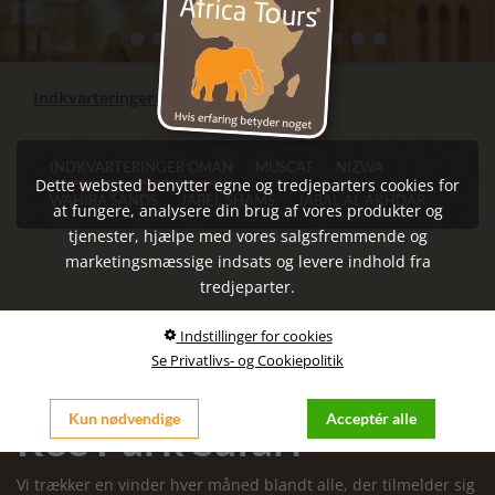
Indkvarteringer Oman
INDKVARTERINGER OMAN
MUSCAT
NIZWA
Dette websted benytter egne og tredjeparters cookies for
WAHIBA SANDS
JABEL SHAMS
JABAL AL AKHDAR
at fungere, analysere din brug af vores produkter og
tjenester, hjælpe med vores salgsfremmende og
marketingsmæssige indsats og levere indhold fra
tredjeparter.
Indstillinger for cookies
Se Privatlivs- og Cookiepolitik
Vind 4 billetter til
Kun nødvendige
Acceptér alle
Ree Park Safari
Vi trækker en vinder hver måned blandt alle, der tilmelder sig