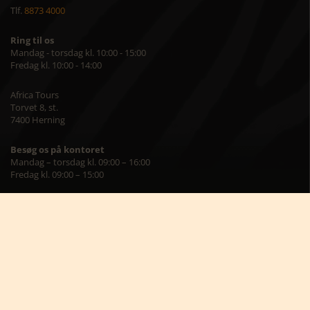
Tlf.
8873 4000
Ring til os
Mandag - torsdag kl. 10:00 - 15:00
Fredag kl. 10:00 - 14:00
Africa Tours
Torvet 8, st.
7400 Herning
Besøg os på kontoret
Mandag – torsdag kl. 09:00 – 16:00
Fredag kl. 09:00 – 15:00
Skriv til os på
info@africatours.dk