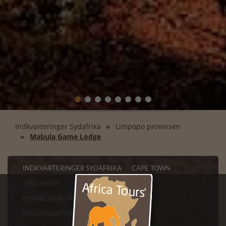
Indkvarteringer Sydafrika
Limpopo provinsen
Mabula Game Lodge
INDKVARTERINGER SYDAFRIKA
CAPE TOWN
VINLANDET
JOHANNESBURG
PILANESBERG N.P OG SUN CITY
KRUGER NATIONALPARK