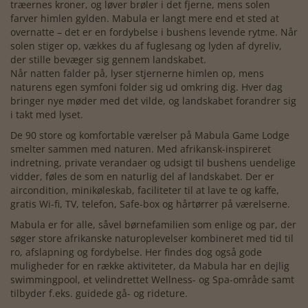
træernes kroner, og løver brøler i det fjerne, mens solen
farver himlen gylden. Mabula er langt mere end et sted at
overnatte – det er en fordybelse i bushens levende rytme. Når
solen stiger op, vækkes du af fuglesang og lyden af dyreliv,
der stille bevæger sig gennem landskabet.
Når natten falder på, lyser stjernerne himlen op, mens
naturens egen symfoni folder sig ud omkring dig. Hver dag
bringer nye møder med det vilde, og landskabet forandrer sig
i takt med lyset.
De 90 store og komfortable værelser på Mabula Game Lodge
smelter sammen med naturen. Med afrikansk-inspireret
indretning, private verandaer og udsigt til bushens uendelige
vidder, føles de som en naturlig del af landskabet. Der er
aircondition, minikøleskab, faciliteter til at lave te og kaffe,
gratis Wi-fi, TV, telefon, Safe-box og hårtørrer på værelserne.
Mabula er for alle, såvel børnefamilien som enlige og par, der
søger store afrikanske naturoplevelser kombineret med tid til
ro, afslapning og fordybelse. Her findes dog også gode
muligheder for en række aktiviteter, da Mabula har en dejlig
swimmingpool, et velindrettet Wellness- og Spa-område samt
tilbyder f.eks. guidede gå- og rideture.