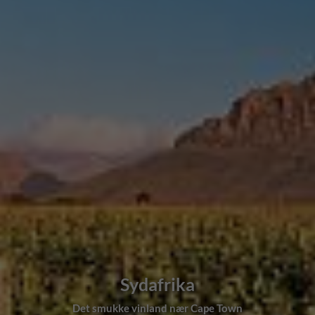
Sydafrika
Det smukke vinland nær Cape Town