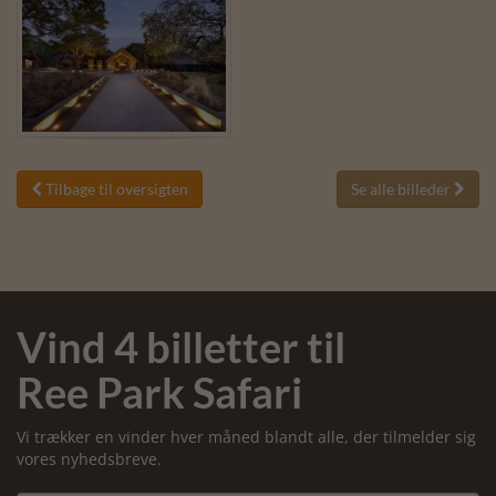
Tilbage til oversigten
Se alle billeder


Vind 4 billetter til
Ree Park Safari
Vi trækker en vinder hver måned blandt alle, der tilmelder sig
vores nyhedsbreve.