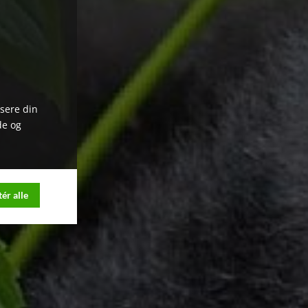
ysere din
de og
ér alle