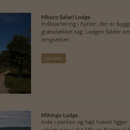
Mburo Safari Lodge
Indkvartering i hytter, der er byg
græsdækket tag. Lodgen falder sm
omgivelser.
Læs mere
Mihingo Lodge
Inde i parken og højt hævet ligg
udsigt over Lake Mburo National P