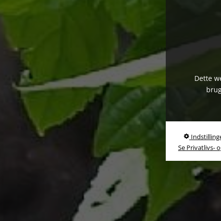
Dette we
brug
Indstilling
Se Privatlivs- 