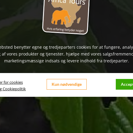
bsted benytter egne og tredjeparters cookies for at fungere, anal
 af vores produkter og tjenester, hjælpe med vores salgsfremmen
marketingsmæssige indsats og levere indhold fra tredjeparter.
er for cookies
Kun nødvendige
Accept
og Cookiepolitik