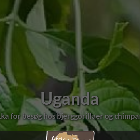
Uganda
ls, Nilen og glimrende klassisk safari mo