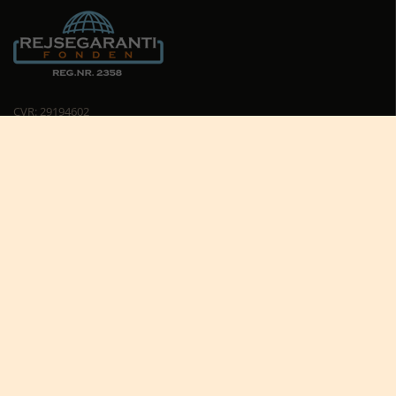
CVR: 29194602
Cookiepolitik
Cookie-indstillinger





Nyttige links
Africa Tours nyhedsbrev
Africa Tours på Trustpilot
Afrikas dyreliv
Afrikas rejseblog
Bestil rejsetilbud
Giv et rejsegavekort til Afrika
Hvorfor rejse til Afrika?