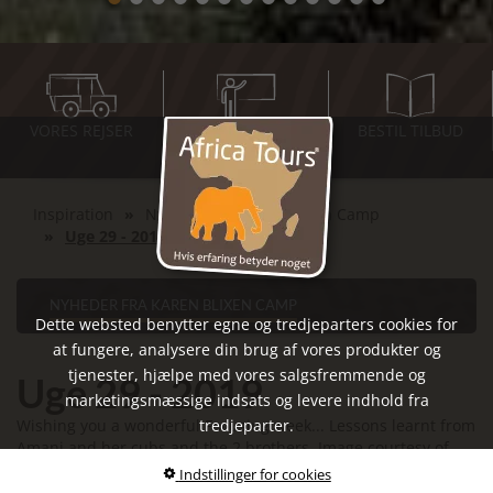
VORES REJSER
INSPIRATIONS-
BESTIL TILBUD
MØDER
Inspiration
Nyheder fra Karen Blixen Camp
Uge 29 - 2019
NYHEDER FRA KAREN BLIXEN CAMP
Dette websted benytter egne og tredjeparters cookies for
at fungere, analysere din brug af vores produkter og
tjenester, hjælpe med vores salgsfremmende og
Uge 29 - 2019
marketingsmæssige indsats og levere indhold fra
Wishing you a wonderful Focusing week... Lessons learnt from
tredjeparter.
Amani and her cubs and the 2 brothers. Image courtesy of
Simon our guide.
Indstillinger for cookies