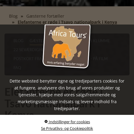
Blog
Gæsterne fortæller
Elefanterne er røde i Tsavo nationalpark i Kenya
BLOG
GÆSTERNE FORTÆLLER
FINN'S KLUMME
22 SEVÆRDIGHEDER I CAPE TOWN
POSTKORT FRA AFRIKA
VORES AFRIKA - PÅ FILM
FAQ
Dette websted benytter egne og tredjeparters cookies for
Elefanterne er røde i
at fungere, analysere din brug af vores produkter og
tjenester, hjælpe med vores salgsfremmende og
Tsavo nationalpark i
marketingsmæssige indsats og levere indhold fra
tredjeparter.
Kenya
Indstillinger for cookies
Skrevet af Anette Petersen | 22-02-2020
Se Privatlivs- og Cookiepolitik
En stor tak for endnu en dejlig tur til
Kenyas nationalparker
,