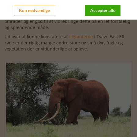
denne gang
Tsavo East og West.
Kun nødvendige
Acceptér alle
Vores
rejseleder Jesper Horsted
har en bred viden på alle
områder og er god til at vidrebringe dette på en let forståelig
og spændende måde.
Ud over at kunne konstatere at
elefanterne
i Tsavo East ER
røde er der rigtig mange andre store og små dyr, fugle og
vegetation der er vidunderlige at opleve.