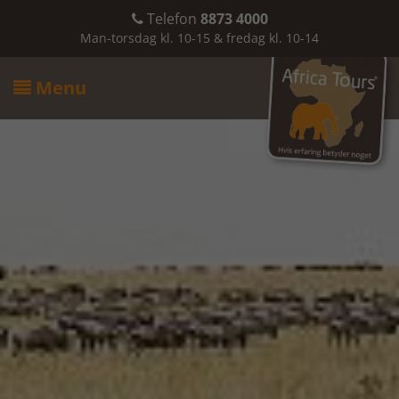
Telefon
8873 4000

Man-torsdag kl. 10-15 & fredag kl. 10-14
Menu
