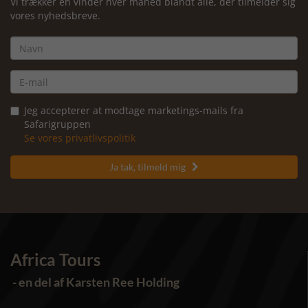
Vi trækker en vinder hver måned blandt alle, der tilmelder sig
vores nyhedsbreve.
Jeg accepterer at modtage marketings-mails fra
Safarigruppen
Se vores privatlivspolitik
Ja tak, tilmeld mig

Africa Tours
- en del af Karsten Ree Holding