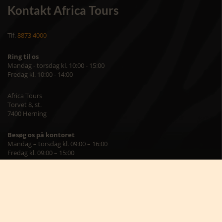
Kontakt Africa Tours
Tlf.
8873 4000
Ring til os
Mandag - torsdag kl. 10:00 - 15:00
Fredag kl. 10:00 - 14:00
Africa Tours
Torvet 8, st.
7400 Herning
Besøg os på kontoret
Mandag – torsdag kl. 09:00 – 16:00
Fredag kl. 09:00 – 15:00
Skriv til os på
info@africatours.dk