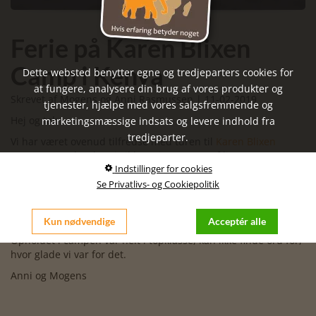
Ferie på Karen Blixen
Camp i Kenya
Dette websted benytter egne og tredjeparters cookies for
at fungere, analysere din brug af vores produkter og
Skrevet af Mogens og Anni Rasmussen | 11-02-2019
tjenester, hjælpe med vores salgsfremmende og
Hej og tak
marketingsmæssige indsats og levere indhold fra
tredjeparter.
Vi har været ovenud tilfredse med turen til
Karen Blixen
Camp
- en oplevelse vi vil have i os resten af livet.
Indstillinger for cookies
Jeres mand, Kelvin, i Nairobi er dygtig, høflig og meget venlig,
Se Privatlivs- og Cookiepolitik
vi kan ikke rose ham nok (fik ham måske til at interessere sig
lidt for damplokomotiver efter vores besøg på Nairobi Railway
Museum )
Kun nødvendige
Acceptér alle
Opholdet i campen var helt i topklasse, kan ikke finde ord for,
hvor glade vi var for det.
Anni og Mogens