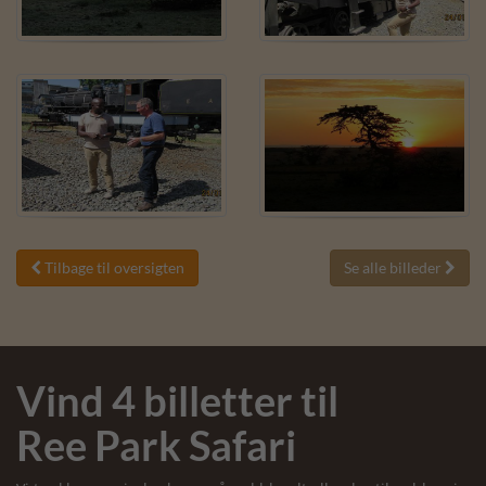
Tilbage til oversigten
Se alle billeder


Vind 4 billetter til
Ree Park Safari