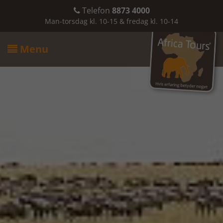
Telefon
8873 4000

Man-torsdag kl. 10-15 & fredag kl. 10-14
Menu
