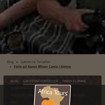
Blog
Gæsterne fortæller
Ferie på Karen Blixen Camp i Kenya
BLOG
GÆSTERNE FORTÆLLER
FINN'S KLUMME
22 SEVÆRDIGHEDER I CAPE TOWN
POSTKORT FRA AFRIKA
VORES AFRIKA - PÅ FILM
FAQ