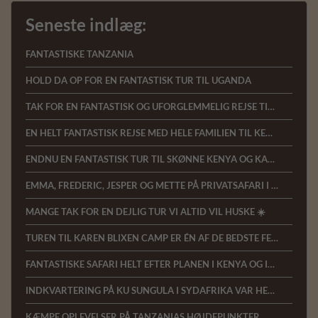
Seneste indlæg:
FANTASTISKE TANZANIA
HOLD DA OP FOR EN FANTASTISK TUR TIL UGANDA
TAK FOR EN FANTASTISK OG UFORGLEMMELIG REJSE TIL KENYA
EN HELT FANTASTISK REJSE MED HELE FAMILIEN TIL KENYA
ENDNU EN FANTASTISK TUR TIL SKØNNE KENYA OG KAREN BLIXEN CAMP
EMMA, FREDERIC, JESPER OG METTE PÅ PRIVATSAFARI I KENYA
MANGE TAK FOR EN DEJLIG TUR VI ALTID VIL HUSKE ☀️
TUREN TIL KAREN BLIXEN CAMP ER ÉN AF DE BEDSTE FERIER VI NOGENSINDE HAR HAFT
FANTASTISKE SAFARI HELT EFTER PLANEN I KENYA OG INGEN UTRYGHED TRODS CORONA
INDKVARTERING PÅ KU SUNGULA I SYDAFRIKA VAR HELT FANTASTISK MED MASSER AF DYR
KÆMPE OPLEVELSER PÅ TANZANIAS HØJDEPUNKTER